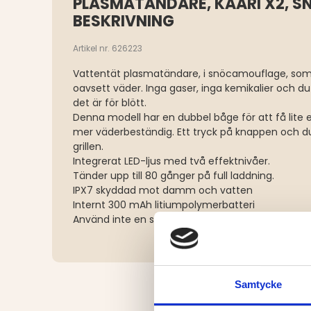
PLASMATÄNDARE, KAARI X2, S
BESKRIVNING
Artikel nr. 626223
Vattentät plasmatändare, i snöcamouflage, som
oavsett väder. Inga gaser, inga kemikalier och du
det är för blött.
Denna modell har en dubbel båge för att få lite e
mer väderbeständig. Ett tryck på knappen och du k
grillen.
Integrerat LED-ljus med två effektnivåer.
Tänder upp till 80 gånger på full laddning.
IPX7 skyddad mot damm och vatten
Internt 300 mAh litiumpolymerbatteri
Använd inte en snabbladdare för att ladda enhe
Samtycke