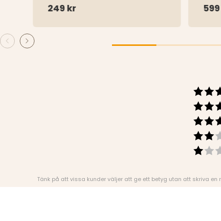
249 kr
599
Tänk på att vissa kunder väljer att ge ett betyg utan att skriva en