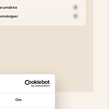
arumärke
genskaper
Om