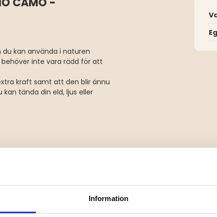
NÖ CAMO -
V
E
 du kan använda i naturen
 behöver inte vara rädd för att
xtra kraft samt att den blir ännu
an tända din eld, ljus eller
ten.
Information