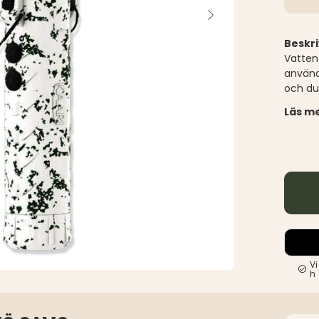
Beskri
Vatten
använd
och du 
Läs me
Vi
h