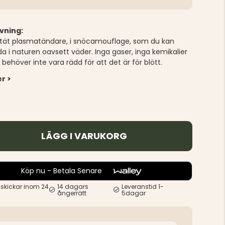
vning:
tät plasmatändare, i snöcamouflage, som du kan
a i naturen oavsett väder. Inga gaser, inga kemikalier
behöver inte vara rädd för att det är för blött.
r >
LÄGG I VARUKORG
Köp nu - Betala Senare
 skickar inom 24
14 dagars
Leveranstid 1-
ångerrätt
5dagar