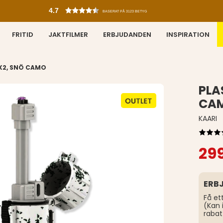
4.7
BASERAT PÅ 3123 BETYG
FRITID
JAKTFILMER
ERBJUDANDEN
INSPIRATION
X2, SNÖ CAMO
PLA
CA
KAARI
299
ERB
Få et
(Kan 
rabat