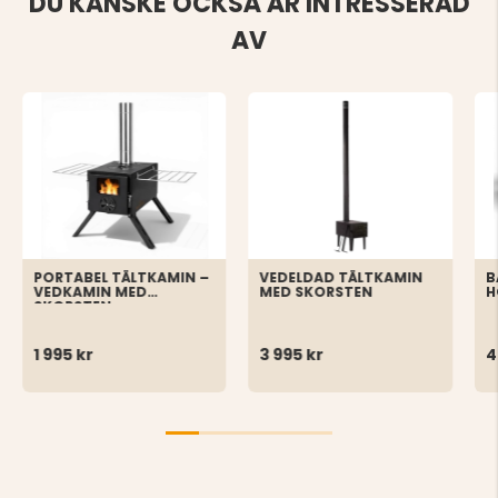
DU KANSKE OCKSÅ ÄR INTRESSERAD
AV
PORTABEL TÄLTKAMIN –
VEDELDAD TÄLTKAMIN
B
VEDKAMIN MED
MED SKORSTEN
H
SKORSTEN
1 995 kr
3 995 kr
4