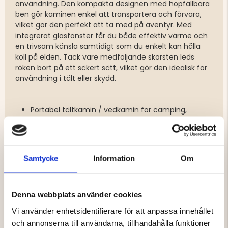
användning. Den kompakta designen med hopfällbara
ben gör kaminen enkel att transportera och förvara,
vilket gör den perfekt att ta med på äventyr. Med
integrerat glasfönster får du både effektiv värme och
en trivsam känsla samtidigt som du enkelt kan hålla
koll på elden. Tack vare medföljande skorsten leds
röken bort på ett säkert sätt, vilket gör den idealisk för
användning i tält eller skydd.
Portabel tältkamin / vedkamin för camping,
friluftsliv och bastutält
Tillverkad i kolstål med slitstark svart
pulverlackering
Utrustad med skorsten för säker rökavledning
Samtycke
Information
Om
Hopfällbara ben för enkel transport och förvaring
Glasfönster fram och på sidan
Praktiskt galler för matlagning eller torkning
Denna webbplats använder cookies
Stabil konstruktion med god värmeeffekt
Passar för tält, bastutält, jakt, camping och
Vi använder enhetsidentifierare för att anpassa innehållet
utomhusbruk
och annonserna till användarna, tillhandahålla funktioner