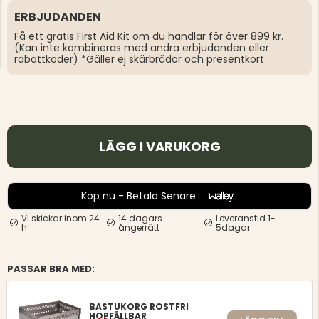
ERBJUDANDEN
Få ett gratis First Aid Kit om du handlar för över 899 kr.
(Kan inte kombineras med andra erbjudanden eller
rabattkoder) *Gäller ej skärbrädor och presentkort
LÄGG I VARUKORG
Köp nu - Betala Senare
Vi skickar inom 24
14 dagars
Leveranstid 1-
h
ångerrätt
5dagar
PASSAR BRA MED:
BASTUKORG ROSTFRI
HOPFÄLLBAR