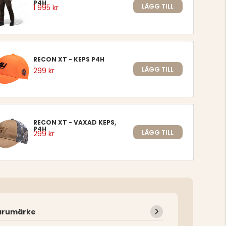
P4H
LÄGG TILL
1 995 kr
RECON XT - KEPS P4H
LÄGG TILL
299 kr
RECON XT - VAXAD KEPS,
P4H
LÄGG TILL
299 kr
arumärke