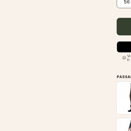
56
Vi
h
PASSA