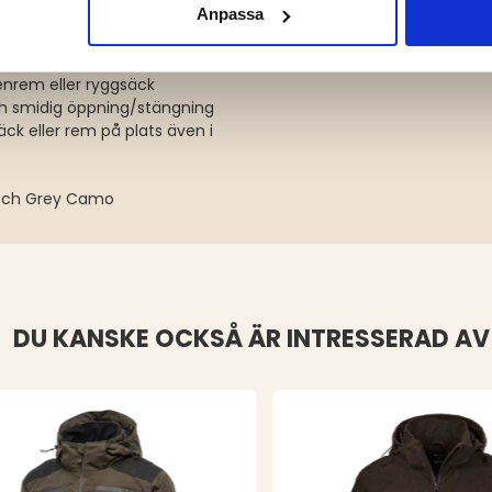
umgrepp
– försluter effektivt
Anpassa
äm vid aktivitet
nrem eller ryggsäck
ch smidig öppning/stängning
äck eller rem på plats även i
o och Grey Camo
DU KANSKE OCKSÅ ÄR INTRESSERAD AV