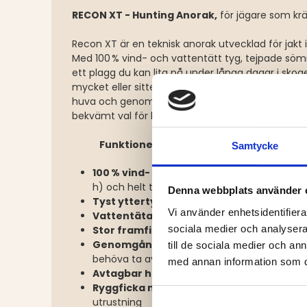
RECON XT - Hunting Anorak,
för jägare som kräv
Recon XT är en teknisk anorak utvecklad för jakt i
Med 100 % vind- och vattentätt tyg, tejpade söm
ett plagg du kan lita på under långa dagar i skog
mycket eller sitter stilla. Genomtänkta detaljer s
huva och genomgång för radioantenn gör anoraken
bekvämt val för både pass- och smygjakt.
Funktioner & fördelar
Samtycke
100 % vind- och vattentät
– med membran
h) och helt tejpade sömmar
Denna webbplats använder 
Tyst yttertyg
– dämpar ljud vid rörelse i te
Vi använder enhetsidentifierar
Vattentäta dragkedjor
på bröst- och sidfi
sociala medier och analysera 
Stor framficka med dold öppning
– för t.e
Genomgång för antenn
via gummibadge – 
till de sociala medier och a
behöva ta av sig jackan
med annan information som du 
Avtagbar huva
med dragkedja – anpassas e
Ryggficka med dragkedja
– praktisk för si
utrustning