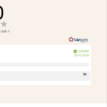
0
Betyg:
0.0
g och 1
utav
5
stjärnor
KÖPARE
Bekräftad
Köpdatum:
26.10.2025