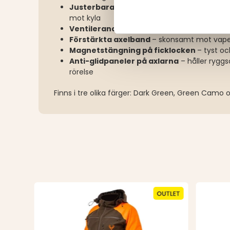
Justerbara ärmslut med kardborre & t
mot kyla
Ventilerande meshfoder
– håller dig bekv
Förstärkta axelband
– skonsamt mot vape
Magnetstängning på ficklocken
– tyst o
Anti-glidpaneler på axlarna
– håller ryggs
rörelse
Finns i tre olika färger: Dark Green, Green Cam