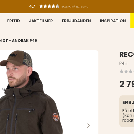
4.7
BASERAT PÅ 3127 BETYG
FRITID
JAKTFILMER
ERBJUDANDEN
INSPIRATION
 XT - ANORAK P4H
REC
P4H
2 7
ERB
Få et
(Kan 
rabat