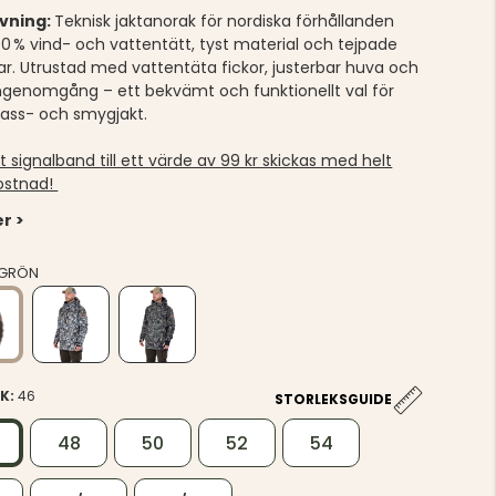
ivning:
Teknisk jaktanorak för nordiska förhållanden
0 % vind- och vattentätt, tyst material och tejpade
. Utrustad med vattentäta fickor, justerbar huva och
genomgång – ett bekvämt och funktionellt val för
ass- och smygjakt.
kt signalband till ett värde av 99 kr skickas med helt
ostnad!
r >
GRÖN
EK:
46
STORLEKSGUIDE
48
50
52
54