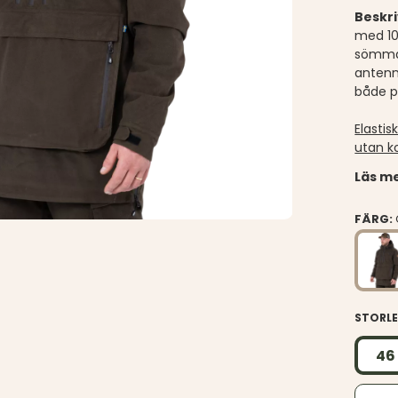
Beskr
med 10
sömmar
antenn
både p
Elastis
utan k
Läs me
FÄRG:
STORL
46