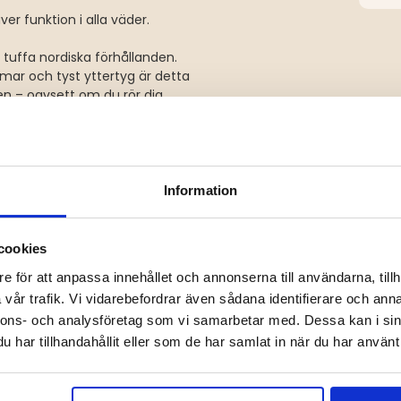
er funktion i alla väder.
 tuffa nordiska förhållanden.
mar och tyst yttertyg är detta
en – oavsett om du rör dig
om vattentäta fickor, justerbar
 till ett funktionellt och
Information
 (20 000 mm/15 000 g/m²/24
cookies
rräng
e för att anpassa innehållet och annonserna till användarna, tillh
ckor
vår trafik. Vi vidarebefordrar även sådana identifierare och anna
x. radio eller karta
perfekt för jaktradio utan att
nnons- och analysföretag som vi samarbetar med. Dessa kan i sin
har tillhandahållit eller som de har samlat in när du har använt 
nkelt efter väder
ttdyna, handskar eller extra