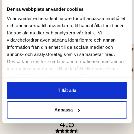
Denna webbplats använder cookies
Vi använder enhetsidentifierare för att anpassa innehållet
och annonserna till användarna, tillhandahålla funktioner
för sociala medier och analysera vår trafik. Vi
vidarebefordrar även sådana identifierare och annan
information från din enhet till de sociala medier och
RYGGSÄCK MOUNT ZERO
RYGGSÄCK TOUR 45
20L
annons- och analysföretag som vi samarbetar med.
Dessa kan i sin tur kombinera informationen med annan
information som du har tillhandahållit eller som de har
99 kr
199 kr
799 kr
4
samlat in när du har använt deras tjänster.
Tillåt alla
Anpassa
4.5
Betyg: