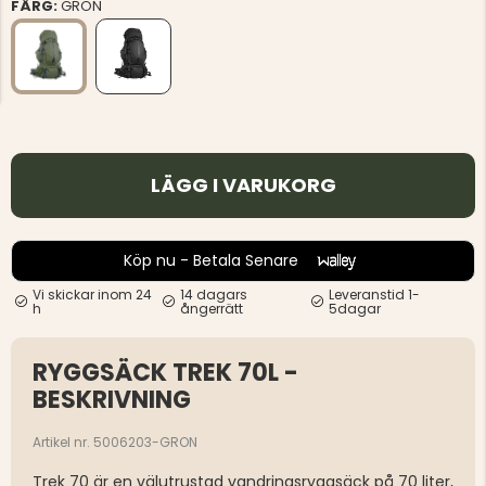
FÄRG:
GRÖN
LÄGG I VARUKORG
Köp nu - Betala Senare
Vi skickar inom 24
14 dagars
Leveranstid 1-
h
ångerrätt
5dagar
RYGGSÄCK TREK 70L -
BESKRIVNING
Artikel nr. 5006203-GRON
Trek 70 är en välutrustad vandringsryggsäck på 70 liter,