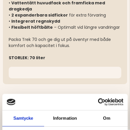
•
Vattentätt huvudfack och framficka med
dragkedja
•
2 expanderbara sidfickor
för extra förvaring
•
Integrerat regnskydd
•
Flexibelt höftbälte
– Optimalt vid längre vandringar
Packa Trek 70 och ge dig ut på äventyr med både
komfort och kapacitet i fokus.
STORLEK: 70 liter
DU KANSKE OCKSÅ ÄR INTRESSERAD
AV
Samtycke
Information
Om