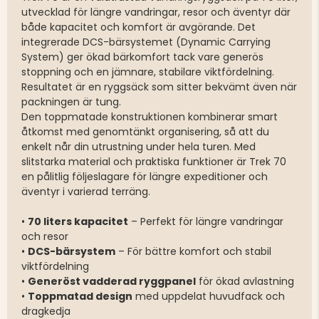
utvecklad för längre vandringar, resor och äventyr där
både kapacitet och komfort är avgörande. Det
integrerade DCS-bärsystemet (Dynamic Carrying
System) ger ökad bärkomfort tack vare generös
stoppning och en jämnare, stabilare viktfördelning.
Resultatet är en ryggsäck som sitter bekvämt även när
packningen är tung.
Den toppmatade konstruktionen kombinerar smart
åtkomst med genomtänkt organisering, så att du
enkelt når din utrustning under hela turen. Med
slitstarka material och praktiska funktioner är Trek 70
en pålitlig följeslagare för längre expeditioner och
äventyr i varierad terräng.
•
70 liters kapacitet
– Perfekt för längre vandringar
och resor
•
DCS-bärsystem
– För bättre komfort och stabil
viktfördelning
•
Generöst vadderad ryggpanel
för ökad avlastning
•
Toppmatad design
med uppdelat huvudfack och
dragkedja