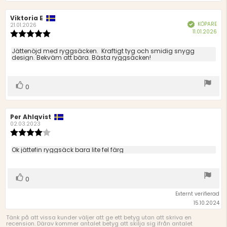
Recensionsförfattare:
Viktoria E
Recensionsdatum:
KÖPARE
Bekräftad
21.01.2026
Köp
11.01.2026
Recensionsbetyg:
5.0
utav
Recensionstext:
Jättenöjd med ryggsäcken. Kraftigt tyg och smidig snygg
5
design. Bekväm att bära. Bästa ryggsäcken!
stjärnor
Rösta
röst(er)
0
upp
Recensionsförfattare:
Per Ahlqvist
Recensionsdatum:
02.03.2023
Recensionsbetyg:
4.0
utav
Recensionstext:
Ok jättefin ryggsäck bara lite fel färg
5
stjärnor
Rösta
röst(er)
0
upp
Externt verifierad
15.10.2024
Tänk på att vissa kunder väljer att ge ett betyg utan att skriva en
recension. Därav kommer antalet betyg att skilja sig ifrån antalet