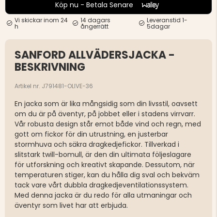
Köp nu - Betala Senare
Vi skickar inom 24
14 dagars
Leveranstid 1-
h
ångerrätt
5dagar
SANFORD ALLVÄDERSJACKA -
BESKRIVNING
Artikel nr. J791481-OLIVE-36
En jacka som är lika mångsidig som din livsstil, oavsett
om du är på äventyr, på jobbet eller i stadens virrvarr.
Vår robusta design står emot både vind och regn, med
gott om fickor för din utrustning, en justerbar
stormhuva och säkra dragkedjefickor. Tillverkad i
slitstark twill-bomull, är den din ultimata följeslagare
för utforskning och kreativt skapande. Dessutom, när
temperaturen stiger, kan du hålla dig sval och bekväm
tack vare vårt dubbla dragkedjeventilationssystem.
Med denna jacka är du redo för alla utmaningar och
äventyr som livet har att erbjuda.