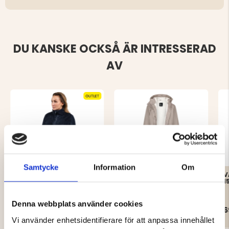
DU KANSKE OCKSÅ ÄR INTRESSERAD
AV
Samtycke
Information
Om
MOUNT ZERO SOFTPILE
PILEFODRAD
V
REGNKAPPA, DAM -
1
MOUNT ZERO
Denna webbplats använder cookies
299 kr
595 kr
6
Vi använder enhetsidentifierare för att anpassa innehållet