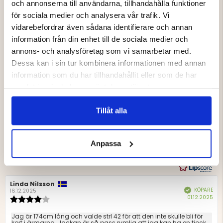
och annonserna till användarna, tillhandahålla funktioner
för sociala medier och analysera vår trafik. Vi
vidarebefordrar även sådana identifierare och annan
information från din enhet till de sociala medier och
annons- och analysföretag som vi samarbetar med.
4.5
Dessa kan i sin tur kombinera informationen med annan
information som du har tillhandahållit eller som de har
Betyg:
samlat in när du har använt deras tjänster.
4.5
Baserat på 24 betyg och
utav
9 recensioner
5
Tillåt alla
Betyg: 5 utav 5 stjärnor
Storlek
röster
stjärnor
16
Betyg: 4 utav 5 stjärnor
3
Liten
Stor
röster
5
Baserat
Betyg: 3 utav 5 stjärnor
utav
röster
2
Betyg: 2 utav 5 stjärnor
på
5
röster
Anpassa
1
Betyg: 1 utav 5 stjärnor
röster
5
0
betyg
Recensionsförfattare:
Linda Nilsson
Recensionsdatum:
KÖPARE
Bekräftad
18.12.2025
Köp
01.12.2025
Recensionsbetyg:
4.0
utav
Recensionstext:
Jag är 174cm lång och valde strl 42 för att den inte skulle bli för
5
kort i ärmarna. Jackan är så pass rymlig att jag kan ha en tjock