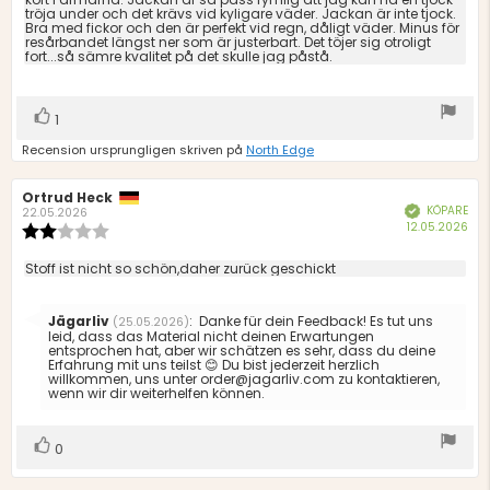
tröja under och det krävs vid kyligare väder. Jackan är inte tjock.
stjärnor
Bra med fickor och den är perfekt vid regn, dåligt väder. Minus för
resårbandet längst ner som är justerbart. Det töjer sig otroligt
fort...så sämre kvalitet på det skulle jag påstå.
Rösta
röst(er)
1
upp
Recension ursprungligen skriven på
North Edge
Recensionsförfattare:
Ortrud Heck
Recensionsdatum:
KÖPARE
Bekräftad
22.05.2026
Köp
12.05.2026
Recensionsbetyg:
2.0
utav
Recensionstext:
Stoff ist nicht so schön,daher zurück geschickt
5
stjärnor
Svara
Jägarliv
:
Danke für dein Feedback! Es tut uns
(25.05.2026)
från:
leid, dass das Material nicht deinen Erwartungen
entsprochen hat, aber wir schätzen es sehr, dass du deine
Erfahrung mit uns teilst 😊 Du bist jederzeit herzlich
willkommen, uns unter order@jagarliv.com zu kontaktieren,
wenn wir dir weiterhelfen können.
Rösta
röst(er)
0
upp