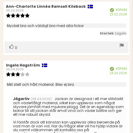
Recensionsförfattare:
Ann-Charlotte Linnéa Ramsell Kileback
Recensionsdatum:
KÖPARE
Bekräftad
05.03.2026
Köp
23.02.2026
Recensionsbetyg:
5.0
utav
Recensionstext:
Mycket bra och väldigt bra med alla fickor
5
Storlek
: Lagom
stjärnor
Rösta
röst(er)
0
upp
Recensionsförfattare:
Ingela Hagström
Recensionsdatum:
KÖPARE
Bekräftad
06.04.2026
Köp
26.03.2026
Recensionsbetyg:
3.0
utav
Recensionstext:
Mkt stelt och hårt material. Blev ej bra.
5
stjärnor
Svara
Jägarliv
:
Jackan är designad i ett mer slitstarkt
(08.04.2026)
från:
och vädertåligt material, vilket kan upplevas som något
styvare jämfört med mjukare plagg. Det är en egenskap som
bidrar till att jackan står emot vind och väder bättre och ger
ett mer robust skydd.
Vi förstår dock att känslan kan upplevas olika beroende på
vad man är van vid. Har du frågor eller vill ha hjälp vidare är
du varmt välkommen att kontakta oss på