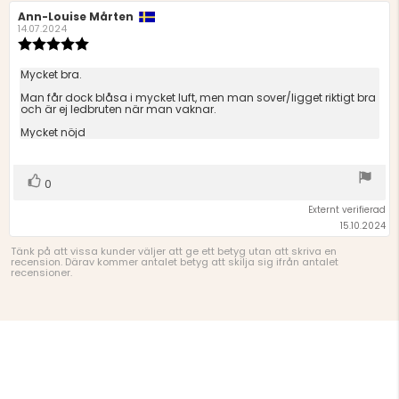
Recensionsförfattare:
Ann-Louise Mårten
Recensionsdatum:
14.07.2024
Recensionsbetyg:
5.0
utav
Recensionstext:
Mycket bra.
5
Man får dock blåsa i mycket luft, men man sover/ligget riktigt bra
stjärnor
och är ej ledbruten när man vaknar.
Mycket nöjd
Rösta
röst(er)
0
upp
Externt verifierad
15.10.2024
Tänk på att vissa kunder väljer att ge ett betyg utan att skriva en
recension. Därav kommer antalet betyg att skilja sig ifrån antalet
recensioner.