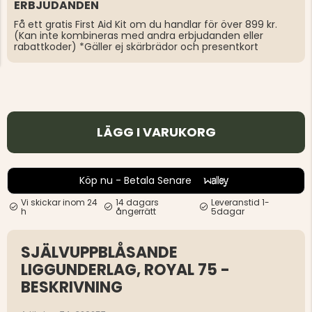
ERBJUDANDEN
Få ett gratis First Aid Kit om du handlar för över 899 kr.
(Kan inte kombineras med andra erbjudanden eller
rabattkoder) *Gäller ej skärbrädor och presentkort
LÄGG I VARUKORG
Köp nu - Betala Senare
Vi skickar inom 24
14 dagars
Leveranstid 1-
h
ångerrätt
5dagar
SJÄLVUPPBLÅSANDE
LIGGUNDERLAG, ROYAL 75 -
BESKRIVNING