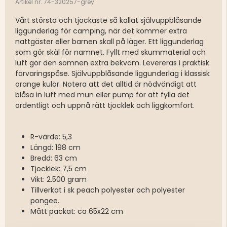
Artikel nr. 74-320257-grey
Vårt största och tjockaste så kallat självuppblåsande
liggunderlag för camping, när det kommer extra
nattgäster eller barnen skall på läger. Ett liggunderlag
som gör skäl för namnet. Fyllt med skummaterial och
luft gör den sömnen extra bekväm. Levereras i praktisk
förvaringspåse. Självuppblåsande liggunderlag i klassisk
orange kulör. Notera att det alltid är nödvändigt att
blåsa in luft med mun eller pump för att fylla det
ordentligt och uppnå rätt tjocklek och liggkomfort.
R-värde: 5,3
Längd: 198 cm
Bredd: 63 cm
Tjocklek: 7,5 cm
Vikt: 2.500 gram
Tillverkat i sk peach polyester och polyester
pongee.
Mått packat: ca 65x22 cm