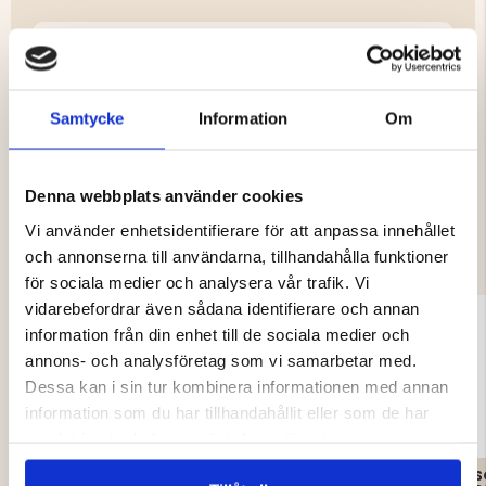
Varumärke
Samtycke
Information
Om
Denna webbplats använder cookies
DU KANSKE OCKSÅ ÄR INTRESSERAD
Vi använder enhetsidentifierare för att anpassa innehållet
AV
och annonserna till användarna, tillhandahålla funktioner
för sociala medier och analysera vår trafik. Vi
vidarebefordrar även sådana identifierare och annan
information från din enhet till de sociala medier och
annons- och analysföretag som vi samarbetar med.
Dessa kan i sin tur kombinera informationen med annan
information som du har tillhandahållit eller som de har
samlat in när du har använt deras tjänster.
SOVSÄCK TREKK 1200
LUFTMADRASS DUBBEL
S