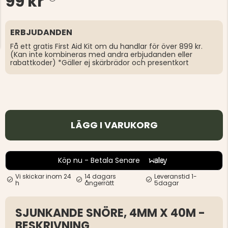
99 kr
ERBJUDANDEN
Få ett gratis First Aid Kit om du handlar för över 899 kr.
(Kan inte kombineras med andra erbjudanden eller
rabattkoder) *Gäller ej skärbrädor och presentkort
LÄGG I VARUKORG
Köp nu - Betala Senare
Vi skickar inom 24
14 dagars
Leveranstid 1-
h
ångerrätt
5dagar
SJUNKANDE SNÖRE, 4MM X 40M -
BESKRIVNING