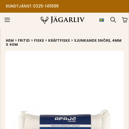
KUNDTJÄNST: 0325-145599
>
>
>
>
HEM
FRITID
FISKE
KRÄFTFISKE
SJUNKANDE SNÖRE, 4MM
X 40M