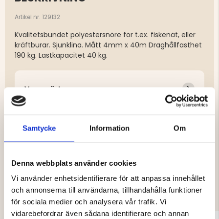
Artikel nr. 129132
Kvalitetsbundet polyestersnöre för t.ex. fiskenät, eller
kräftburar. Sjunklina. Mått 4mm x 40m Draghållfasthet
190 kg. Lastkapacitet 40 kg.
Varumärke
Egenskaper
Samtycke
Information
Om
Denna webbplats använder cookies
DU KANSKE OCKSÅ ÄR INTRESSERAD
Vi använder enhetsidentifierare för att anpassa innehållet
AV
och annonserna till användarna, tillhandahålla funktioner
för sociala medier och analysera vår trafik. Vi
vidarebefordrar även sådana identifierare och annan