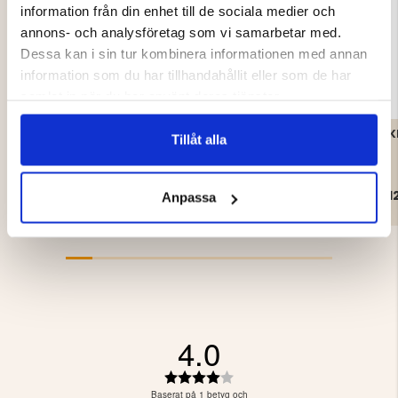
information från din enhet till de sociala medier och
annons- och analysföretag som vi samarbetar med.
Dessa kan i sin tur kombinera informationen med annan
information som du har tillhandahållit eller som de har
samlat in när du har använt deras tjänster.
KRÄFTMJÄRDE/KRÄFTBUR
BETESBOX
K
Tillåt alla
MED FLYKTGÅNGAR-
KRÄFTMJÄRDE,
AUGUST
REKTANGULÄR- VIT
159 kr
19 kr
1
Anpassa
4.0
Betyg:
4.0
Baserat på 1 betyg och