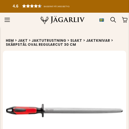
4.6
BASERAT PÅ 3493 BETYG
>
>
>
>
>
HEM
JAKT
JAKTUTRUSTNING
SLAKT
JAKTKNIVAR
SKÄRPSTÅL OVAL REGULARCUT 30 CM