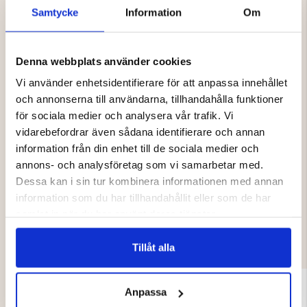
Specifikationer
Samtycke
Information
Om
Längd: 30 cm
Form: Oval
Slipyta: RegularCut
Denna webbplats använder cookies
Vi använder enhetsidentifierare för att anpassa innehållet
och annonserna till användarna, tillhandahålla funktioner
för sociala medier och analysera vår trafik. Vi
Varumärke
vidarebefordrar även sådana identifierare och annan
information från din enhet till de sociala medier och
annons- och analysföretag som vi samarbetar med.
Dessa kan i sin tur kombinera informationen med annan
information som du har tillhandahållit eller som de har
DU KANSKE OCKSÅ ÄR INTRESSERAD
samlat in när du har använt deras tjänster.
AV
Tillåt alla
Anpassa