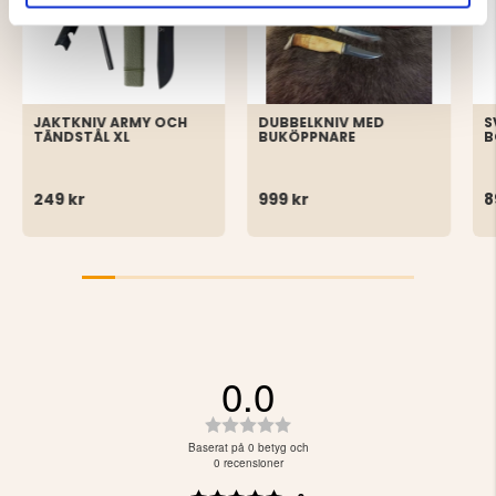
JAKTKNIV ARMY OCH
DUBBELKNIV MED
S
TÄNDSTÅL XL
BUKÖPPNARE
B
249 kr
999 kr
8
0.0
Betyg:
0.0
Baserat på 0 betyg och
utav
0 recensioner
5