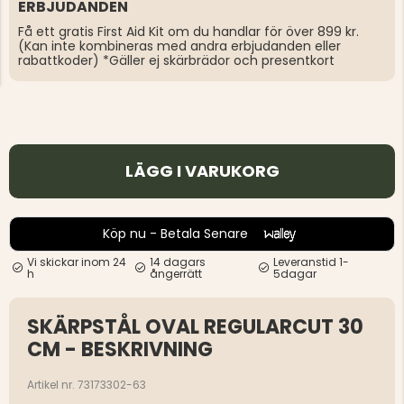
ERBJUDANDEN
Få ett gratis First Aid Kit om du handlar för över 899 kr.
(Kan inte kombineras med andra erbjudanden eller
rabattkoder) *Gäller ej skärbrädor och presentkort
LÄGG I VARUKORG
Köp nu - Betala Senare
Vi skickar inom 24
14 dagars
Leveranstid 1-
h
ångerrätt
5dagar
SKÄRPSTÅL OVAL REGULARCUT 30
CM - BESKRIVNING
Artikel nr. 73173302-63