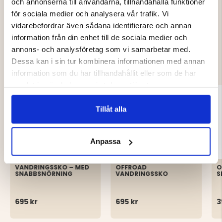
och annonserna till användarna, tillhandahålla funktioner
för sociala medier och analysera vår trafik. Vi
vidarebefordrar även sådana identifierare och annan
information från din enhet till de sociala medier och
DU KANSKE OCKSÅ ÄR INTRESSERAD
annons- och analysföretag som vi samarbetar med.
AV
Dessa kan i sin tur kombinera informationen med annan
information som du har tillhandahållit eller som de har
samlat in när du har använt deras tjänster.
Tillåt alla
Anpassa
VANDRINGSSKO – MED
OFFROAD
O
SNABBSNÖRNING
VANDRINGSSKO
S
695 kr
695 kr
3