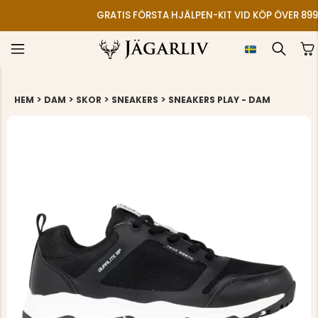
GRATIS FÖRSTA HJÄLPEN-KIT VID KÖP ÖVER 899
>
>
>
>
HEM
DAM
SKOR
SNEAKERS
SNEAKERS PLAY - DAM