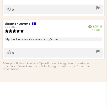
stjärnor
Rösta
röst(er)
0
upp
Recensionsförfattare:
Lillemor Duvmo
Recensionsdatum:
KÖPARE
Bekräftad
20.11.2025
Köp
10.11.2025
Recensionsbetyg:
5.0
utav
Recensionstext:
Mycket bra skor, är sköna att gå med.
5
stjärnor
Rösta
röst(er)
0
upp
Tänk på att vissa kunder väljer att ge ett betyg utan att skriva en
recension. Därav kommer antalet betyg att skilja sig ifrån antalet
recensioner.