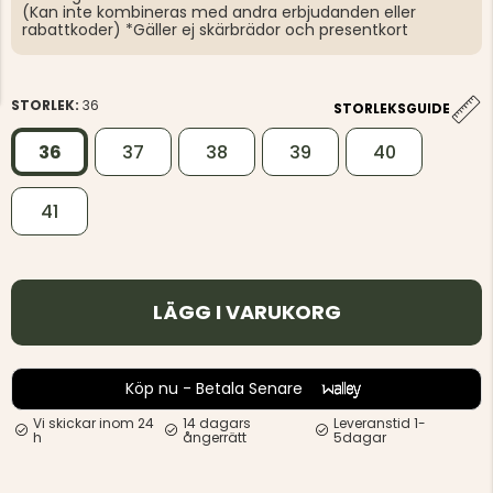
(Kan inte kombineras med andra erbjudanden eller
rabattkoder) *Gäller ej skärbrädor och presentkort
STORLEK:
36
STORLEKSGUIDE
36
37
38
39
40
41
LÄGG I VARUKORG
Köp nu - Betala Senare
Vi skickar inom 24
14 dagars
Leveranstid 1-
h
ångerrätt
5dagar