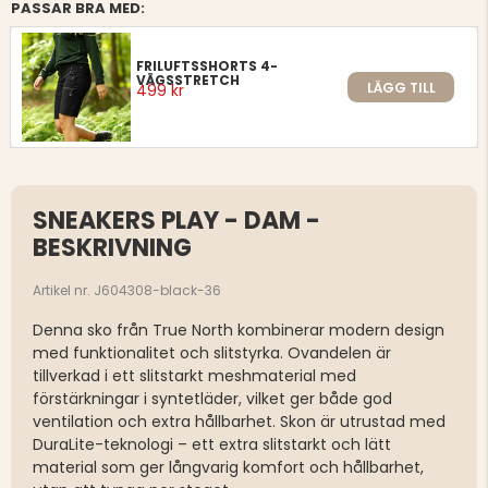
PASSAR BRA MED:
FRILUFTSSHORTS 4-
VÄGSSTRETCH
LÄGG TILL
499 kr
SNEAKERS PLAY - DAM -
BESKRIVNING
Artikel nr. J604308-black-36
Denna sko från True North kombinerar modern design
med funktionalitet och slitstyrka. Ovandelen är
tillverkad i ett slitstarkt meshmaterial med
förstärkningar i syntetläder, vilket ger både god
ventilation och extra hållbarhet. Skon är utrustad med
DuraLite-teknologi – ett extra slitstarkt och lätt
material som ger långvarig komfort och hållbarhet,