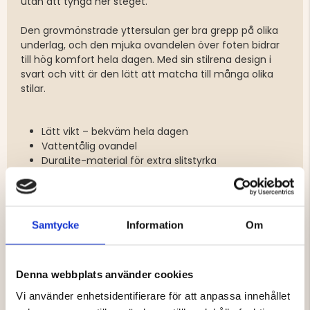
utan att tynga ner steget.
Den grovmönstrade yttersulan ger bra grepp på olika
underlag, och den mjuka ovandelen över foten bidrar
till hög komfort hela dagen. Med sin stilrena design i
svart och vitt är den lätt att matcha till många olika
stilar.
Lätt vikt – bekväm hela dagen
Vattentålig ovandel
DuraLite-material för extra slitstyrka
Grovmönstrad sula för bra grepp
Mjuk ovandel över foten för hög komfort
Stilren design i svart och vitt
Samtycke
Information
Om
Denna webbplats använder cookies
Varumärke
Vi använder enhetsidentifierare för att anpassa innehållet