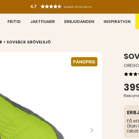
4.7
BASERAT PÅ 3120 BETYG
FRITID
JAKTFILMER
ERBJUDANDEN
INSPIRATION
>
R
SOVSÄCK GRÖVELSJÖ
SOV
OREGO
399
Rekomm
ERB
Få et
(Kan 
rabat