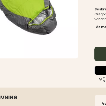
Beskr
Oregon 
vandrin
Läs me
Vi
h
IVNING
V