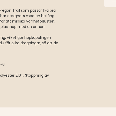
egon Trail som passar lika bra
 Den har designats med en hellång
för att minska värmeförlusten.
opplas ihop med en annan
ng, vilket gör hopkopplingen
tt du får olika dragningar, så att de
 -6
olyester 210T. Stoppning av