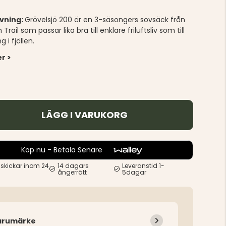
ivning:
Grövelsjö 200 är en 3-säsongers sovsäck från
Trail som passar lika bra till enklare friluftsliv som till
g i fjällen.
r >
LÄGG I VARUKORG
Köp nu - Betala Senare
 skickar inom 24
14 dagars
Leveranstid 1-
ångerrätt
5dagar
arumärke