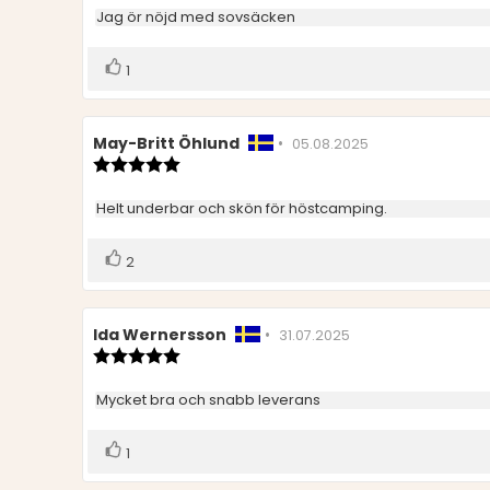
utav
Recensionstext:
Jag ör nöjd med sovsäcken
5
stjärnor
Rösta
röst(er)
1
upp
Recensionsförfattare:
May-Britt Öhlund
•
Recensionsdatum:
05.08.2025
Recensionsbetyg:
5.0
utav
Recensionstext:
Helt underbar och skön för höstcamping.
5
stjärnor
Rösta
röst(er)
2
upp
Recensionsförfattare:
Ida Wernersson
•
Recensionsdatum:
31.07.2025
Recensionsbetyg:
5.0
utav
Recensionstext:
Mycket bra och snabb leverans
5
stjärnor
Rösta
röst(er)
1
upp