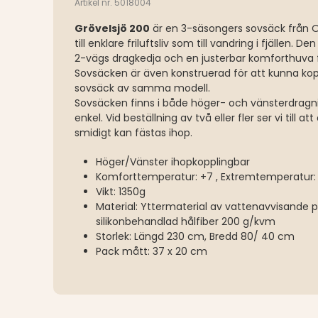
Artikel nr. 5018004
Grövelsjö 200
är en 3-säsongers sovsäck från Or
till enklare friluftsliv som till vandring i fjällen.
2-vägs dragkedja och en justerbar komforthuva 
Sovsäcken är även konstruerad för att kunna k
sovsäck av samma modell.
Sovsäcken finns i både höger- och vänsterdragni
enkel. Vid beställning av två eller fler ser vi till a
smidigt kan fästas ihop.
Höger/Vänster ihopkopplingbar
Komforttemperatur: +7 , Extremtemperatur:
Vikt: 1350g
Material: Yttermaterial av vattenavvisande p
silikonbehandlad hålfiber 200 g/kvm
Storlek: Längd 230 cm, Bredd 80/ 40 cm
Pack mått: 37 x 20 cm