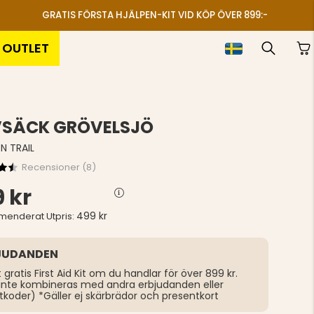
GRATIS FÖRSTA HJÄLPEN-KIT VID KÖP ÖVER 899:-
OUTLET
SÄCK GRÖVELSJÖ
N TRAIL
Recensioner (
8
)
 kr
499 kr
enderat Utpris:
JUDANDEN
t gratis First Aid Kit om du handlar för över 899 kr.
inte kombineras med andra erbjudanden eller
tkoder) *Gäller ej skärbrädor och presentkort