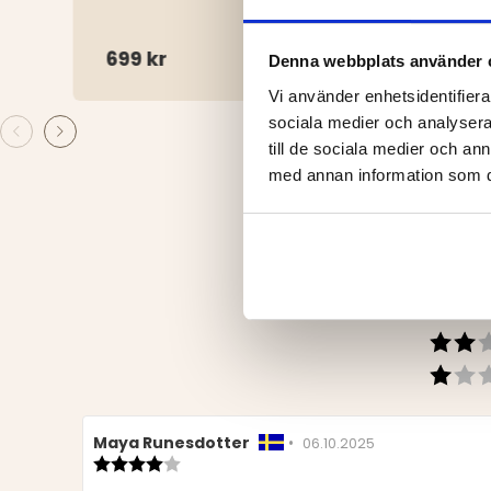
699 kr
499
Denna webbplats använder 
Vi använder enhetsidentifierar
sociala medier och analysera 
till de sociala medier och a
med annan information som du 
Recensionsförfattare:
Maya Runesdotter
•
Recensionsdatum:
06.10.2025
Recensionsbetyg:
4.0