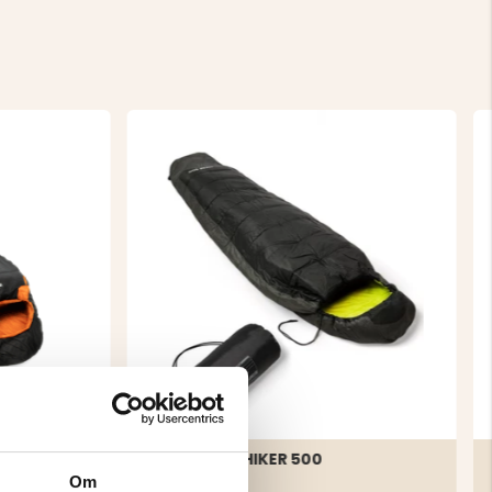
000
SOVSÄCK HIKER 500
Om