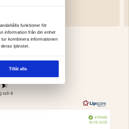
399 kr
andahålla funktioner för
n information från din enhet
 tur kombinera informationen
deras tjänster.
5
Tillåt alla
Betyg:
4.5
g och 8
utav
5
stjärnor
KÖPARE
Bekräftad
Köpdatum:
18.09.2025