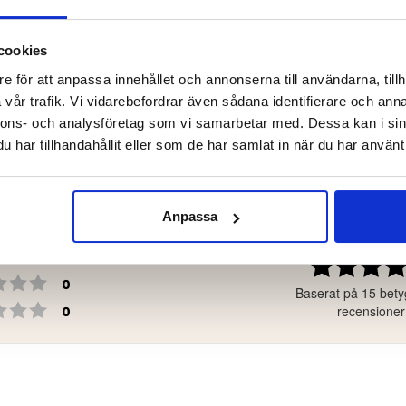
 kr
799 kr
cookies
e för att anpassa innehållet och annonserna till användarna, tillh
vår trafik. Vi vidarebefordrar även sådana identifierare och anna
nnons- och analysföretag som vi samarbetar med. Dessa kan i sin
har tillhandahållit eller som de har samlat in när du har använt 
4.
Betyg: 5 utav 5 stjärnor
röster
9
Anpassa
Betyg: 4 utav 5 stjärnor
röster
5
Betyg: 3 utav 5 stjärnor
röster
1
Betyg: 2 utav 5 stjärnor
röster
0
Baserat på 15 bety
Betyg: 1 utav 5 stjärnor
röster
recensioner
0