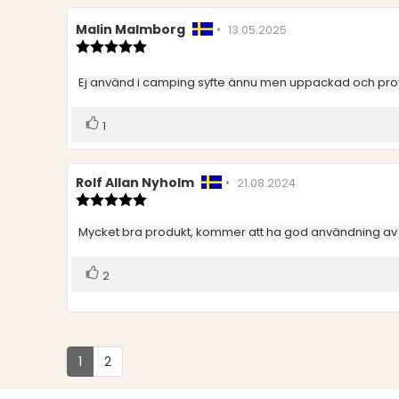
Recensionsförfattare:
Malin Malmborg
•
Recensionsdatum:
13.05.2025
Recensionsbetyg:
5.0
utav
Recensionstext:
Ej använd i camping syfte ännu men uppackad och pro
5
stjärnor
Rösta
röst(er)
1
upp
Recensionsförfattare:
Rolf Allan Nyholm
•
Recensionsdatum:
21.08.2024
Recensionsbetyg:
5.0
utav
Recensionstext:
Mycket bra produkt, kommer att ha god användning av
5
stjärnor
Rösta
röst(er)
2
upp
1
2