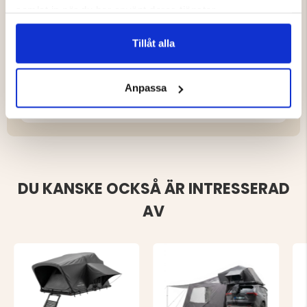
145599
samlat in när du har använt deras tjänster.
Tillåt alla
Varumärke
Anpassa
Instruktioner / Dokument
DU KANSKE OCKSÅ ÄR INTRESSERAD
AV