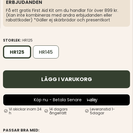
ERBJUDANDEN
Få ett gratis First Aid Kit om du handlar för över 899 kr.
(Kan inte kombineras med andra erbjudanden eller
rabattkoder) *Gäller ej skärbrädor och presentkort
STORLEK:
HR125
HR125
HR145
LÄGG I VARUKORG
Köp nu - Betala Senare
Vi skickar inom 24
14 dagars
Leveranstid 1-
h
ångerrätt
5dagar
PASSAR BRA MED: