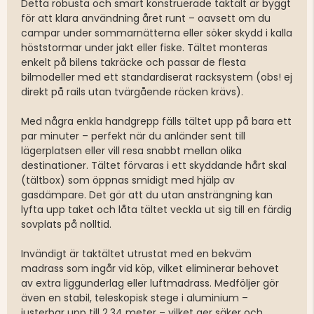
Detta robusta och smart konstruerade taktält är byggt
för att klara användning året runt – oavsett om du
campar under sommarnätterna eller söker skydd i kalla
höststormar under jakt eller fiske. Tältet monteras
enkelt på bilens takräcke och passar de flesta
bilmodeller med ett standardiserat racksystem (obs! ej
direkt på rails utan tvärgående räcken krävs).
Med några enkla handgrepp fälls tältet upp på bara ett
par minuter – perfekt när du anländer sent till
lägerplatsen eller vill resa snabbt mellan olika
destinationer. Tältet förvaras i ett skyddande hårt skal
(tältbox) som öppnas smidigt med hjälp av
gasdämpare. Det gör att du utan ansträngning kan
lyfta upp taket och låta tältet veckla ut sig till en färdig
sovplats på nolltid.
Invändigt är taktältet utrustat med en bekväm
madrass som ingår vid köp, vilket eliminerar behovet
av extra liggunderlag eller luftmadrass. Medföljer gör
även en stabil, teleskopisk stege i aluminium –
justerbar upp till 2,34 meter – vilket ger säker och