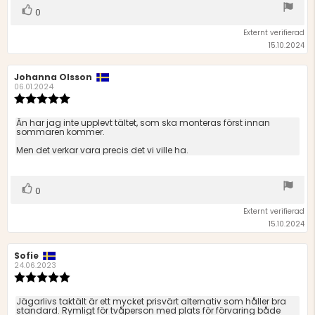
Rösta
röst(er)
0
upp
Externt verifierad
15.10.2024
Recensionsförfattare:
Johanna Olsson
Recensionsdatum:
06.01.2024
Recensionsbetyg:
5.0
utav
Recensionstext:
Än har jag inte upplevt tältet, som ska monteras först innan
5
sommaren kommer.
stjärnor
Men det verkar vara precis det vi ville ha.
Rösta
röst(er)
0
upp
Externt verifierad
15.10.2024
Recensionsförfattare:
Sofie
Recensionsdatum:
24.06.2023
Recensionsbetyg:
5.0
utav
Recensionstext:
Jägarlivs taktält är ett mycket prisvärt alternativ som håller bra
5
standard. Rymligt för tvåperson med plats för förvaring både