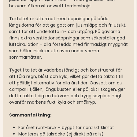
bekväm åtkomst oavsett fordonshöjd.
Taktältet är utformat med öppningar på båda
långsidorna för att ge gott om ljusinsläpp och fri utsikt,
samt för att underlätta in- och utgång. På gavlarna
finns extra ventilationsöppningar som säkerställer god
luftcirkulation – alla försedda med finmaskigt myggnät
som håller insekter ute även under varma
sommarnätter.
Tyget i tältet är väderbeständigt och konstruerat för
att tåla regn, blåst och kyla, vilket gör detta taktält till
ett pålitligt alternativ för alla årstider. Oavsett om du
campar i fjällen, längs kusten eller på jakt i skogen, ger
detta taktält dig en bekväm och trygg sovplats högt
ovanför markens fukt, kyla och småkryp.
Sammanfattning:
För året runt-bruk – byggt för nordiskt klimat
Monteras på takräcke (ej direkt på rails)