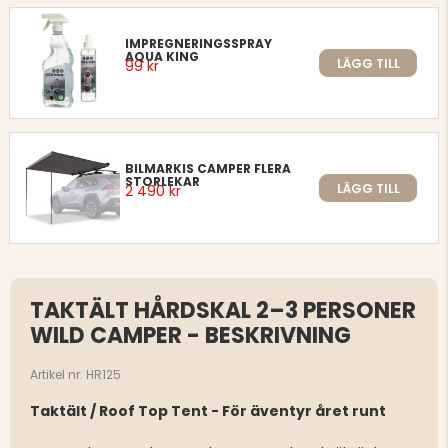
IMPREGNERINGSSPRAY
AQUA KING
LÄGG TILL
99 kr
BILMARKIS CAMPER FLERA
STORLEKAR
LÄGG TILL
2 490 kr
TAKTÄLT HÅRDSKAL 2–3 PERSONER
WILD CAMPER - BESKRIVNING
Artikel nr. HR125
Taktält / Roof Top Tent - För äventyr året runt