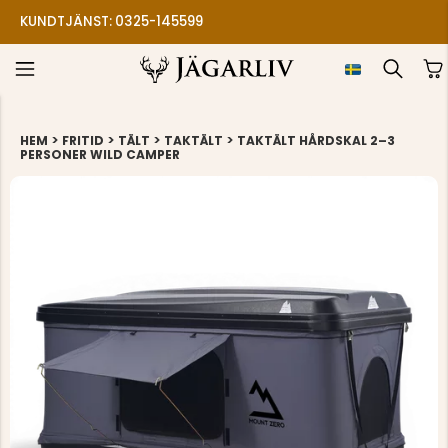
4.7
BASERAT PÅ 3128 BETYG
>
>
>
>
HEM
FRITID
TÄLT
TAKTÄLT
TAKTÄLT HÅRDSKAL 2–3
PERSONER WILD CAMPER