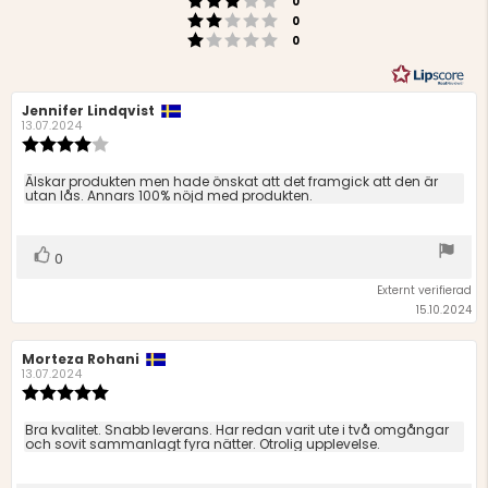
0
Betyg: 2 utav 5 stjärnor
röster
0
Betyg: 1 utav 5 stjärnor
röster
0
Recensionsförfattare:
Jennifer Lindqvist
Recensionsdatum:
13.07.2024
Recensionsbetyg:
4.0
utav
Recensionstext:
Älskar produkten men hade önskat att det framgick att den är
5
utan lås. Annars 100% nöjd med produkten.
stjärnor
Rösta
röst(er)
0
upp
Externt verifierad
15.10.2024
Recensionsförfattare:
Morteza Rohani
Recensionsdatum:
13.07.2024
Recensionsbetyg:
5.0
utav
Recensionstext:
Bra kvalitet. Snabb leverans. Har redan varit ute i två omgångar
5
och sovit sammanlagt fyra nätter. Otrolig upplevelse.
stjärnor