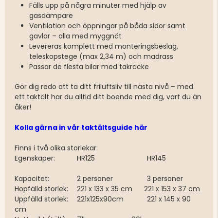
Fälls upp på några minuter med hjälp av
gasdämpare
Ventilation och öppningar på båda sidor samt
gavlar – alla med myggnät
Levereras komplett med monteringsbeslag,
teleskopstege (max 2,34 m) och madrass
Passar de flesta bilar med takräcke
Gör dig redo att ta ditt friluftsliv till nästa nivå – med
ett taktält har du alltid ditt boende med dig, vart du än
åker!
Kolla gärna in vår taktältsguide här
Finns i två olika storlekar:
Egenskaper:
HR125
HR145
Kapacitet:
2 personer
3 personer
Hopfälld storlek:
221 x 133 x 35 cm 221 x 153 x 37 cm
Uppfälld storlek:
221x125x90cm
221 x 145 x 90
cm