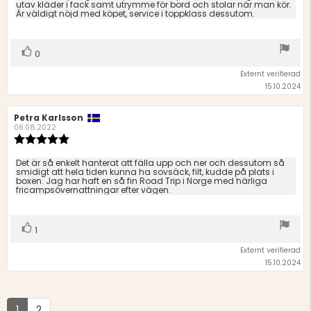
utav kläder i fack samt utrymme för bord och stolar när man kör.
stjärnor
Är väldigt nöjd med köpet, service i toppklass dessutom.
Rösta
röst(er)
0
upp
Externt verifierad
15.10.2024
Recensionsförfattare:
Petra Karlsson
Recensionsdatum:
06.08.2022
Recensionsbetyg:
5.0
utav
Recensionstext:
Det är så enkelt hanterat att fälla upp och ner och dessutom så
5
smidigt att hela tiden kunna ha sovsäck, filt, kudde på plats i
boxen. Jag har haft en så fin Road Trip i Norge med härliga
stjärnor
fricampsövernattningar efter vägen.
Rösta
röst(er)
1
upp
Externt verifierad
15.10.2024
1
2