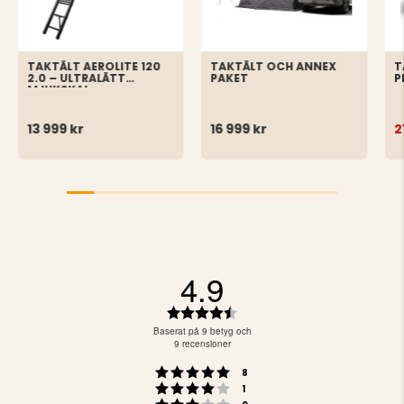
TAKTÄLT AEROLITE 120
TAKTÄLT OCH ANNEX
T
2.0 – ULTRALÄTT
PAKET
P
MJUKSKAL
13 999 kr
16 999 kr
2
4.9
Betyg:
4.9
Baserat på 9 betyg och
utav
9 recensioner
5
Betyg: 5 utav 5 stjärnor
röster
stjärnor
8
Betyg: 4 utav 5 stjärnor
röster
1
Betyg: 3 utav 5 stjärnor
röster