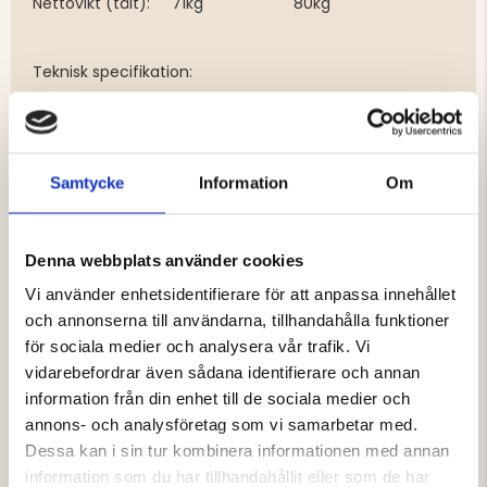
Nettovikt (tält):
71kg
80kg
Teknisk specifikation:
ABS-plast, Rostfritt stål
Duk: 280g armerad Canvas, vattentät 3000mm,
Anti-uv 50+
Samtycke
Information
Om
Gasdämpare
Viktbelastning: 300kg
Madrass i hög densitet 5cm
Golv av syntetskiva
Denna webbplats använder cookies
Förvaringsutrymmen i tak och väggar
Vi använder enhetsidentifierare för att anpassa innehållet
Teleskopisk aluminium stege (maxlängd 234 cm)
och annonserna till användarna, tillhandahålla funktioner
Passar alla bilar med takräcken
Kolla våran Taktälts Guide, som ligger under
för sociala medier och analysera vår trafik. Vi
nyheter
vidarebefordrar även sådana identifierare och annan
LEVERANS SKER MED DHL HEMLEVERANS, alternativt
information från din enhet till de sociala medier och
om ni vill hämta på terminal, meddela detta.
annons- och analysföretag som vi samarbetar med.
Dessa kan i sin tur kombinera informationen med annan
Det går även bra att hämta taktältet direkt på
information som du har tillhandahållit eller som de har
vårat lager! kontakta kundtjänst innan: 0325-