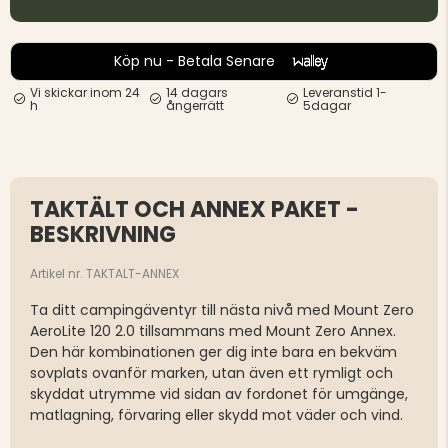
Köp nu - Betala Senare
Vi skickar inom 24
14 dagars
Leveranstid 1-
h
ångerrätt
5dagar
TAKTÄLT OCH ANNEX PAKET -
BESKRIVNING
Artikel nr. TAKTALT-ANNEX
Ta ditt campingäventyr till nästa nivå med Mount Zero
AeroLite 120 2.0 tillsammans med Mount Zero Annex.
Den här kombinationen ger dig inte bara en bekväm
sovplats ovanför marken, utan även ett rymligt och
skyddat utrymme vid sidan av fordonet för umgänge,
matlagning, förvaring eller skydd mot väder och vind.