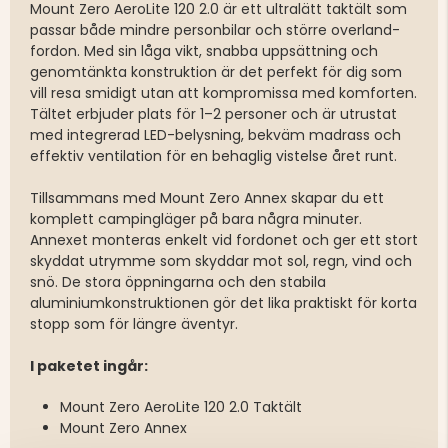
Mount Zero AeroLite 120 2.0 är ett ultralätt taktält som
passar både mindre personbilar och större overland-
fordon. Med sin låga vikt, snabba uppsättning och
genomtänkta konstruktion är det perfekt för dig som
vill resa smidigt utan att kompromissa med komforten.
Tältet erbjuder plats för 1–2 personer och är utrustat
med integrerad LED-belysning, bekväm madrass och
effektiv ventilation för en behaglig vistelse året runt.
Tillsammans med Mount Zero Annex skapar du ett
komplett campingläger på bara några minuter.
Annexet monteras enkelt vid fordonet och ger ett stort
skyddat utrymme som skyddar mot sol, regn, vind och
snö. De stora öppningarna och den stabila
aluminiumkonstruktionen gör det lika praktiskt för korta
stopp som för längre äventyr.
I paketet ingår:
Mount Zero AeroLite 120 2.0 Taktält
Mount Zero Annex