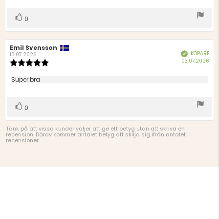
stjärnor
Rösta
röst(er)
0
upp
Recensionsförfattare:
Emil Svensson
Recensionsdatum:
KÖPARE
Bekräftad
13.07.2026
Köp
03.07.2026
Recensionsbetyg:
5.0
utav
Recensionstext:
Super bra
5
stjärnor
Rösta
röst(er)
0
upp
Tänk på att vissa kunder väljer att ge ett betyg utan att skriva en
recension. Därav kommer antalet betyg att skilja sig ifrån antalet
recensioner.