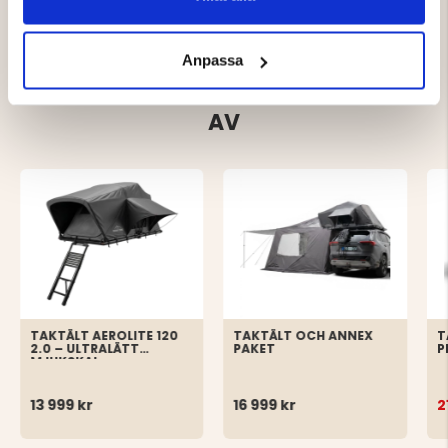
Anpassa
DU KANSKE OCKSÅ ÄR INTRESSERAD
AV
TAKTÄLT AEROLITE 120
TAKTÄLT OCH ANNEX
T
2.0 – ULTRALÄTT
PAKET
P
MJUKSKAL
13 999 kr
16 999 kr
2