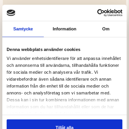
Fördelar med paketet:
Komplett boendelösning
Samtycke
Information
Om
Sov bekvämt ovanför marken
Extra skyddad boyta vid fordonet
Snabb uppsättning på bara några minuter
Väderbeständiga material med hög vattenpelare
Denna webbplats använder cookies
Perfekt för camping, overlanding och friluftsliv
Vi använder enhetsidentifierare för att anpassa innehållet
Låg vikt och kompakt design
och annonserna till användarna, tillhandahålla funktioner
Integrerad LED-belysning för ökad komfort
för sociala medier och analysera vår trafik. Vi
Oavsett om du planerar en weekendresa, en längre
vidarebefordrar även sådana identifierare och annan
roadtrip eller ett overland-äventyr ger Mount Zero
information från din enhet till de sociala medier och
AeroLite 120 2.0 med Annex dig friheten att slå läger
annons- och analysföretag som vi samarbetar med.
nästan var som helst – med både komfort och skydd.
Dessa kan i sin tur kombinera informationen med annan
information som du har tillhandahållit eller som de har
samlat in när du har använt deras tjänster.
Varumärke
Tillåt alla