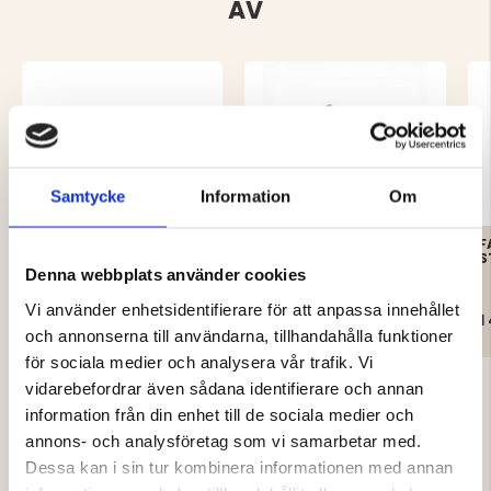
AV
Samtycke
Information
Om
TÄLT MED FÖRGÅRD
FAMILJETÄLT 4-6
F
TRAIL 4 PERSONER
PERSONER MED FÖRTÄLT
S
Denna webbplats använder cookies
Vi använder enhetsidentifierare för att anpassa innehållet
1 199 kr
2 695 kr
1
och annonserna till användarna, tillhandahålla funktioner
för sociala medier och analysera vår trafik. Vi
vidarebefordrar även sådana identifierare och annan
information från din enhet till de sociala medier och
annons- och analysföretag som vi samarbetar med.
Dessa kan i sin tur kombinera informationen med annan