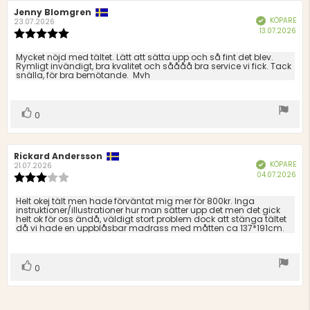
Recensionsförfattare:
Jenny Blomgren
Recensionsdatum:
KÖPARE
Bekräftad
23.07.2026
Köp
13.07.2026
Recensionsbetyg:
5.0
utav
Recensionstext:
Mycket nöjd med tältet. Lätt att sätta upp och så fint det blev.
5
Rymligt invändigt, bra kvalitet och såååå bra service vi fick. Tack
snälla, för bra bemötande. Mvh
stjärnor
Rösta
röst(er)
0
upp
Recensionsförfattare:
Rickard Andersson
Recensionsdatum:
KÖPARE
Bekräftad
21.07.2026
Köp
04.07.2026
Recensionsbetyg:
3.0
utav
Recensionstext:
Helt okej tält men hade förväntat mig mer för 800kr. Inga
5
instruktioner/illustrationer hur man sätter upp det men det gick
helt ok för oss ändå, väldigt stort problem dock att stänga tältet
stjärnor
då vi hade en uppblåsbar madrass med måtten ca 137*191cm.
Rösta
röst(er)
0
upp