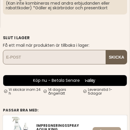
(Kan inte kombineras med andra erbjudanden eller
rabattkoder) *Gäller ej skärbrädor och presentkort
SLUT I LAGER
Få ett mail när produkten är tillbaka i lager:
SKICKA
Köp nu - Betala Senare
Vi skickar inom 24
14 dagars
Leveranstid 1-
h
ångerrätt
5dagar
PASSAR BRA MED:
IMPREGNERINGSSPRAY
AQUA KING