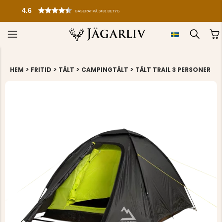
4.6
BASERAT PÅ 3491 BETYG
>
>
>
>
HEM
FRITID
TÄLT
CAMPINGTÄLT
TÄLT TRAIL 3 PERSONER