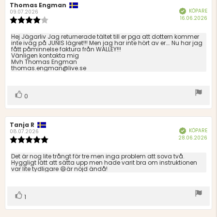
Recensionsförfattare:
Thomas Engman
Recensionsdatum:
KÖPARE
Bekräftad
09.07.2026
Köp
16.06.2026
Recensionsbetyg:
4.0
utav
Recensionstext:
Hej Jägarliv Jag returnerade tältet till er pga att dottern kommer
5
inte iväg på JUNIS lägret!!! Men jag har inte hört av er…. Nu har jag
fått påminnelse faktura från WALLEY!!!
stjärnor
Vänligen kontakta mig
Mvh Thomas Engman
thomas.engman@live.se
Rösta
röst(er)
0
upp
Recensionsförfattare:
Tanja R
Recensionsdatum:
KÖPARE
Bekräftad
08.07.2026
Köp
28.06.2026
Recensionsbetyg:
5.0
utav
Recensionstext:
Det är nog lite trångt för tre men inga problem att sova två.
5
Hyggligt lätt att sätta upp men hade varit bra om instruktionen
var lite tydligare 😄är nöjd ändå!
stjärnor
Rösta
röst(er)
1
upp