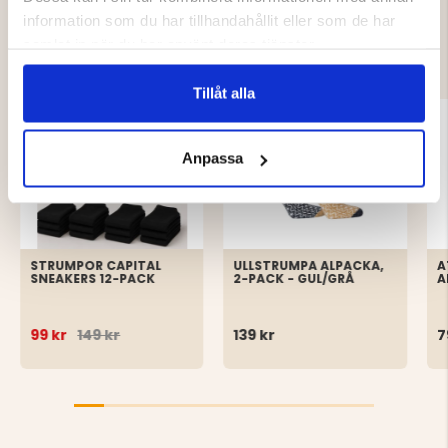
DU KANSKE OCKSÅ ÄR INTRESSERAD
information som du har tillhandahållit eller som de har
samlat in när du har använt deras tjänster.
AV
Tillåt alla
Anpassa
STRUMPOR CAPITAL
ULLSTRUMPA ALPACKA,
A
SNEAKERS 12-PACK
2-PACK - GUL/GRÅ
A
99 kr
149 kr
139 kr
7