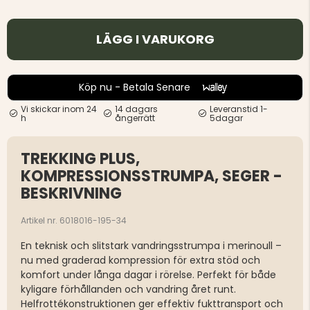
LÄGG I VARUKORG
Köp nu - Betala Senare
Vi skickar inom 24
14 dagars
Leveranstid 1-
h
ångerrätt
5dagar
TREKKING PLUS,
KOMPRESSIONSSTRUMPA, SEGER -
BESKRIVNING
Artikel nr. 6018016-195-34
En teknisk och slitstark vandringsstrumpa i merinoull –
nu med graderad kompression för extra stöd och
komfort under långa dagar i rörelse. Perfekt för både
kyligare förhållanden och vandring året runt.
Helfrottékonstruktionen ger effektiv fukttransport och