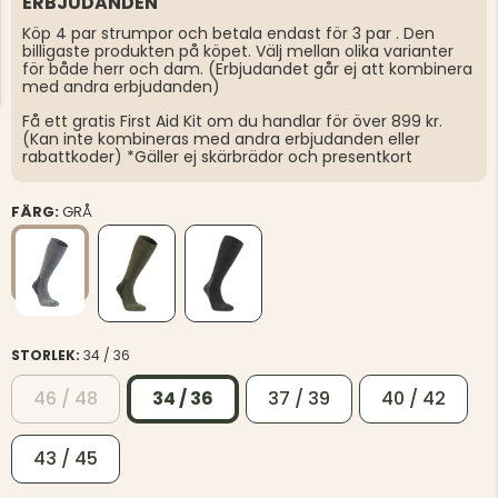
ERBJUDANDEN
Köp 4 par strumpor och betala endast för 3 par . Den
billigaste produkten på köpet. Välj mellan olika varianter
för både herr och dam. (Erbjudandet går ej att kombinera
med andra erbjudanden)
Få ett gratis First Aid Kit om du handlar för över 899 kr.
(Kan inte kombineras med andra erbjudanden eller
rabattkoder) *Gäller ej skärbrädor och presentkort
FÄRG:
GRÅ
STORLEK:
34 / 36
46 / 48
34 / 36
37 / 39
40 / 42
43 / 45