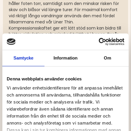
håller foten torr, samtidigt som den minskar risken för
skav och blåsor vid längre turer. För maximal komfort
vid riktigt långa vandringar används den med fördel
tillsammans med vår Liner Thin.
Kompressionsskaftet ger ett lätt stöd som kan bidra till
bättre cirkulation och minskad trötthet i benen. Resår
runt hålfot och vrist säkerställer att strumpan sitter på
plats hela dagen.
Strumpan har ribbstickat skaft, förstärkt häl för ökad
Samtycke
Information
Om
hållbarhet samt seamless konstruktion för en skavfri
upplevelse.
Material:
48% EXP merinoull, 49% polyamid, 3% elastan
Denna webbplats använder cookies
Vi använder enhetsidentifierare för att anpassa innehållet
och annonserna till användarna, tillhandahålla funktioner
Varumärke
för sociala medier och analysera vår trafik. Vi
vidarebefordrar även sådana identifierare och annan
information från din enhet till de sociala medier och
annons- och analysföretag som vi samarbetar med.
Dessa kan i sin tur kombinera informationen med annan