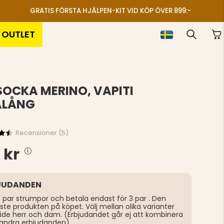
GRATIS FÖRSTA HJÄLPEN-KIT VID KÖP ÖVER 899:-
OUTLET
SOCKA MERINO, VAPITI
ÄLÅNG
Recensioner (
5
)
 kr
JUDANDEN
 par strumpor och betala endast för 3 par . Den
gaste produkten på köpet. Välj mellan olika varianter
åde herr och dam. (Erbjudandet går ej att kombinera
andra erbjudanden)