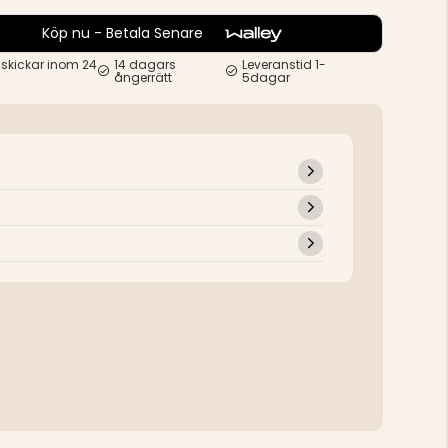
Köp nu - Betala Senare
 skickar inom 24
14 dagars
Leveranstid 1-
ångerrätt
5dagar