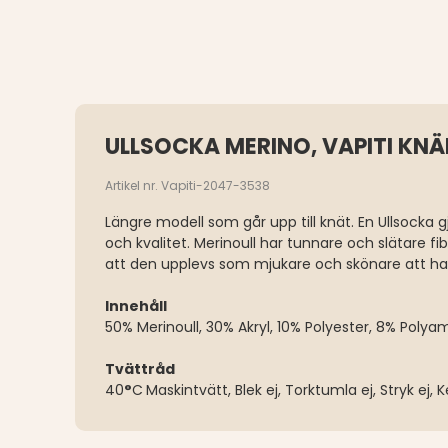
ULLSOCKA MERINO, VAPITI KNÄ
Artikel nr. Vapiti-2047-3538
Längre modell som går upp till knät. En Ullsocka g
och kvalitet. Merinoull har tunnare och slätare fibre
att den upplevs som mjukare och skönare att h
Innehåll
50% Merinoull, 30% Akryl, 10% Polyester, 8% Polya
Tvättråd
40
°
C
Maskintvätt, Blek ej, Torktumla ej, Stryk ej,