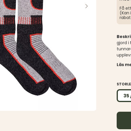
Få et
(Kan 
rabat
Beskr
gjord i
tunnare
upplev
Läs me
STORL
35 