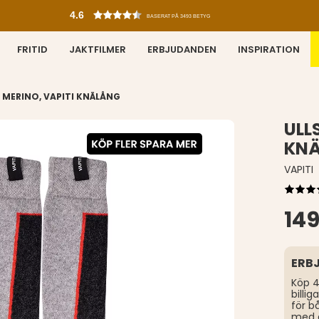
4.6
BASERAT PÅ 3493 BETYG
FRITID
JAKTFILMER
ERBJUDANDEN
INSPIRATION
 MERINO, VAPITI KNÄLÅNG
ULL
KN
VAPITI
149
ERB
Köp 4
billi
för b
med 