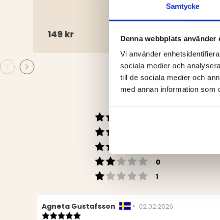
12-P
Samtycke
149 kr
99 k
Denna webbplats använder 
Vi använder enhetsidentifierar
sociala medier och analysera 
till de sociala medier och a
med annan information som du 
Betyg: 5 utav 5 stj
röster
7
Betyg: 4 utav 5 stj
röster
3
Betyg: 3 utav 5 stj
röster
0
Betyg: 2 utav 5 stj
röster
0
Betyg: 1 utav 5 stj
röster
1
Recensionsförfattare:
Agneta Gustafsson
•
Recensionsdatum:
02.02.2026
Recensionsbetyg: