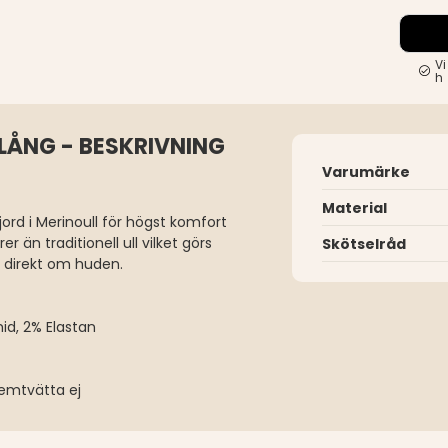
Vi
h
LÅNG - BESKRIVNING
Varumärke
Material
jord i Merinoull för högst komfort
r än traditionell ull vilket görs
Skötselråd
a direkt om huden.
mid, 2% Elastan
 Kemtvätta ej