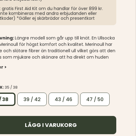
t gratis First Aid Kit om du handlar för över 899 kr.
inte kombineras med andra erbjudanden eller
tkoder) *Gäller ej skärbrädor och presentkort
ivning:
Längre modell som går upp till knät. En Ullsocka
 Merinoull för högst komfort och kvalitet. Merinoull har
 och slätare fibrer än traditionell ull vilket görs att den
s som mjukare och skönare att ha direkt om huden
r >
EK:
35 / 38
/ 38
39 / 42
43 / 46
47 / 50
LÄGG I VARUKORG