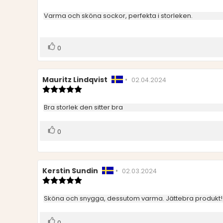
5.0
utav
Recensionstext:
Varma och sköna sockor, perfekta i storleken.
5
stjärnor
Rösta
röst(er)
0
upp
Recensionsförfattare:
Mauritz Lindqvist
•
Recensionsdatum:
02.04.2024
Recensionsbetyg:
5.0
utav
Recensionstext:
Bra storlek den sitter bra
5
stjärnor
Rösta
röst(er)
0
upp
Recensionsförfattare:
Kerstin Sundin
•
Recensionsdatum:
02.03.2024
Recensionsbetyg:
5.0
utav
Recensionstext:
Sköna och snygga, dessutom varma. Jättebra produkt!
5
stjärnor
Rösta
röst(er)
0