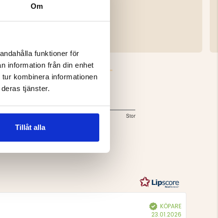
PACK
Om
199 kr
andahålla funktioner för
n information från din enhet
 tur kombinera informationen
deras tjänster.
Storlek
3
Liten
Lagom
Stor
Baserat
utav
Tillåt alla
5
på
2
betyg
KÖPARE
Bekräftad
Köpdatum:
23.01.2026