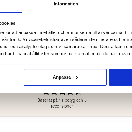
ACK
GUL/GRÅ
Information
r
149 kr
139 kr
cookies
e för att anpassa innehållet och annonserna till användarna, tillh
vår trafik. Vi vidarebefordrar även sådana identifierare och anna
nnons- och analysföretag som vi samarbetar med. Dessa kan i sin
har tillhandahållit eller som de har samlat in när du har använt 
4.4
ärnor
Anpassa
ärnor
ärnor
Betyg:
4.4
ärnor
Baserat på 11 betyg och 5
utav
ärnor
5
recensioner
stjärnor