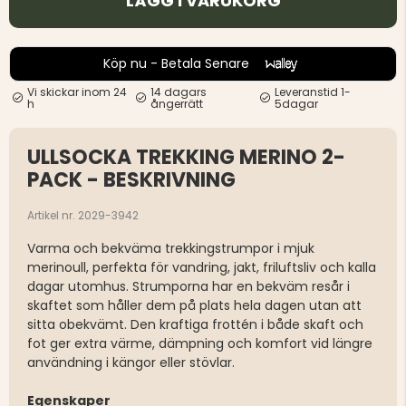
LÄGG I VARUKORG
Köp nu - Betala Senare
Vi skickar inom 24
14 dagars
Leveranstid 1-
h
ångerrätt
5dagar
ULLSOCKA TREKKING MERINO 2-
PACK - BESKRIVNING
Artikel nr. 2029-3942
Varma och bekväma trekkingstrumpor i mjuk
merinoull, perfekta för vandring, jakt, friluftsliv och kalla
dagar utomhus. Strumporna har en bekväm resår i
skaftet som håller dem på plats hela dagen utan att
sitta obekvämt. Den kraftiga frottén i både skaft och
fot ger extra värme, dämpning och komfort vid längre
användning i kängor eller stövlar.
Egenskaper