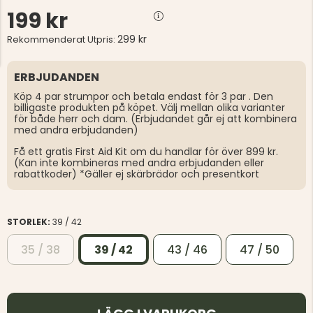
199 kr
299 kr
Rekommenderat Utpris:
ERBJUDANDEN
Köp 4 par strumpor och betala endast för 3 par . Den
billigaste produkten på köpet. Välj mellan olika varianter
för både herr och dam. (Erbjudandet går ej att kombinera
med andra erbjudanden)
Få ett gratis First Aid Kit om du handlar för över 899 kr.
(Kan inte kombineras med andra erbjudanden eller
rabattkoder) *Gäller ej skärbrädor och presentkort
STORLEK:
39 / 42
35 / 38
39 / 42
43 / 46
47 / 50