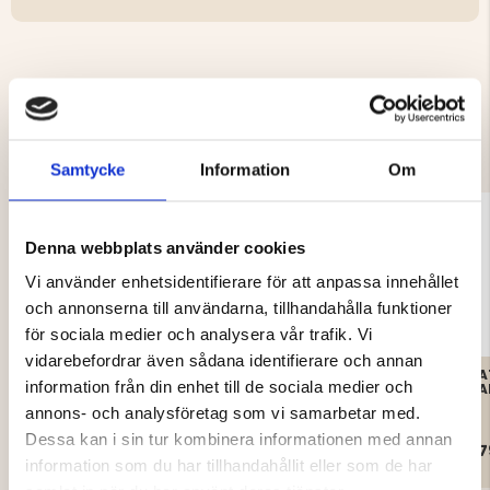
DU KANSKE OCKSÅ ÄR INTRESSERAD
AV
Samtycke
Information
Om
Denna webbplats använder cookies
Vi använder enhetsidentifierare för att anpassa innehållet
och annonserna till användarna, tillhandahålla funktioner
för sociala medier och analysera vår trafik. Vi
vidarebefordrar även sådana identifierare och annan
STRUMPOR CAPITAL
ULLSTRUMPA ALPACKA,
A
information från din enhet till de sociala medier och
SNEAKERS 12-PACK
2-PACK - GUL/GRÅ
A
annons- och analysföretag som vi samarbetar med.
Dessa kan i sin tur kombinera informationen med annan
99 kr
149 kr
139 kr
7
information som du har tillhandahållit eller som de har