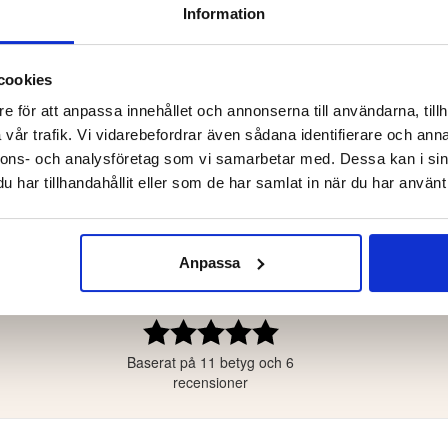
TRUMPA ALPACKA, 2-PACK -
RAGGSOCKA ULL DAM 
Information
/GRÅ
cookies
kr
99 kr
e för att anpassa innehållet och annonserna till användarna, tillh
vår trafik. Vi vidarebefordrar även sådana identifierare och anna
nnons- och analysföretag som vi samarbetar med. Dessa kan i sin
har tillhandahållit eller som de har samlat in när du har använt 
5.0
ärnor
Anpassa
ärnor
ärnor
Betyg:
5.0
ärnor
Baserat på 11 betyg och 6
utav
ärnor
5
recensioner
stjärnor