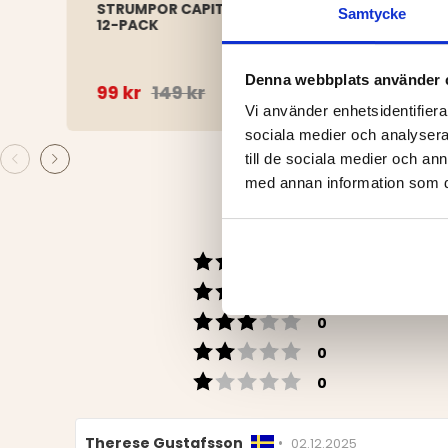
STRUMPOR CAPITAL SNEAKERS
ULLS
Samtycke
12-PACK
GUL
Denna webbplats använder 
99 kr
149 kr
139 
Vi använder enhetsidentifierar
sociala medier och analysera 
till de sociala medier och a
med annan information som du 
Betyg: 5 utav 5 stj
röster
11
Betyg: 4 utav 5 stj
röster
0
Betyg: 3 utav 5 stj
röster
0
Betyg: 2 utav 5 stj
röster
0
Betyg: 1 utav 5 stj
röster
0
Recensionsförfattare:
Therese Gustafsson
•
Recensionsdatum:
02.12.2025