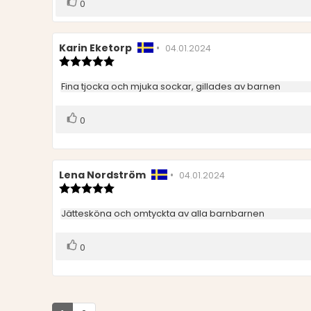
Rösta
röst(er)
0
upp
Recensionsförfattare:
Karin Eketorp
•
Recensionsdatum:
04.01.2024
Recensionsbetyg:
5.0
utav
Recensionstext:
Fina tjocka och mjuka sockar, gillades av barnen
5
stjärnor
Rösta
röst(er)
0
upp
Recensionsförfattare:
Lena Nordström
•
Recensionsdatum:
04.01.2024
Recensionsbetyg:
5.0
utav
Recensionstext:
Jättesköna och omtyckta av alla barnbarnen
5
stjärnor
Rösta
röst(er)
0
upp