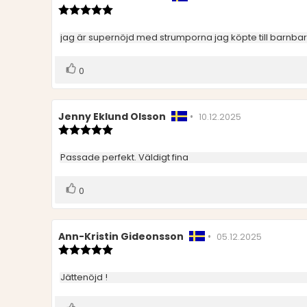
Recensionsbetyg:
5.0
utav
Recensionstext:
jag är supernöjd med strumporna jag köpte till barnba
5
stjärnor
Rösta
röst(er)
0
upp
Recensionsförfattare:
Jenny Eklund Olsson
•
Recensionsdatum:
10.12.2025
Recensionsbetyg:
5.0
utav
Recensionstext:
Passade perfekt. Väldigt fina
5
stjärnor
Rösta
röst(er)
0
upp
Recensionsförfattare:
Ann-Kristin Gideonsson
•
Recensionsdatum
05.12.2025
Recensionsbetyg:
5.0
utav
Recensionstext:
Jättenöjd !
5
stjärnor