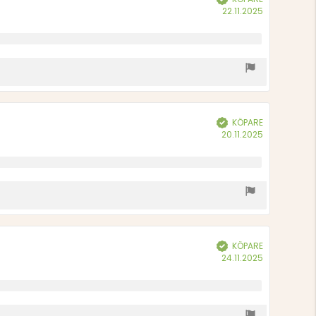
Köpdatum:
22.11.2025
KÖPARE
Bekräftad
Köpdatum:
20.11.2025
KÖPARE
Bekräftad
Köpdatum:
24.11.2025