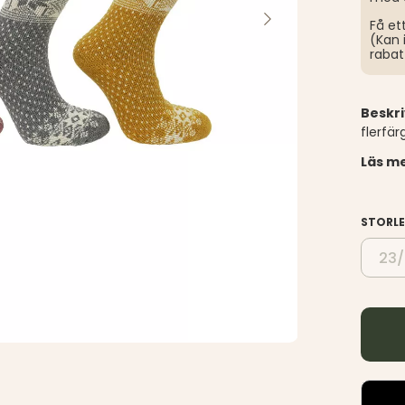
Få et
(Kan 
rabat
Beskr
flerfär
Läs me
STORL
23