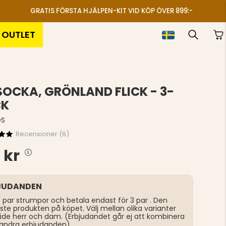
GRATIS FÖRSTA HJÄLPEN-KIT VID KÖP ÖVER 899:-
OUTLET
SOCKA, GRÖNLAND FLICK - 3-
CK
DS
Recensioner (
6
)
 kr
JUDANDEN
 par strumpor och betala endast för 3 par . Den
gaste produkten på köpet. Välj mellan olika varianter
åde herr och dam. (Erbjudandet går ej att kombinera
andra erbjudanden)