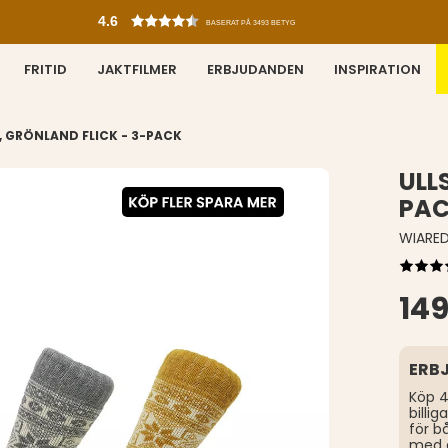
4.6
BASERAT PÅ 3493 BETYG
FRITID
JAKTFILMER
ERBJUDANDEN
INSPIRATION
 GRÖNLAND FLICK - 3-PACK
ULL
PA
WIARE
149
ERB
Köp 4
billi
för b
med 