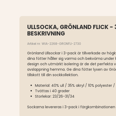
ULLSOCKA, GRÖNLAND FLICK - 
BESKRIVNING
Artikel nr. WIA-2268-GRONFLI-2730
Grönland Ullsockar i 3-pack är tillverkade av högk
dina fötter håller sig varma och bekväma under k
design och utmärkt isolering är de det perfekta 
avslappning hemma. Ge dina fötter lyxen av Grön
tillskott till din sockkollektion.
Material: 40% ull / 35% akryl / 10% polyester 
Tvättas i 40 grader
Storlekar: 23/26-31/34
Sockarna levereras i 3-pack i färgkombinationen e