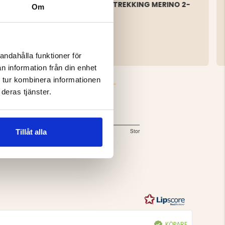
3-PACK
ULLSOCKA TREKKING MERINO 2-
Om
PACK
199 kr
andahålla funktioner för
n information från din enhet
 tur kombinera informationen
deras tjänster.
Storlek
3
Tillåt alla
Liten
Lagom
Stor
Baserat
utav
5
på
1
betyg
KÖPARE
Bekräftad