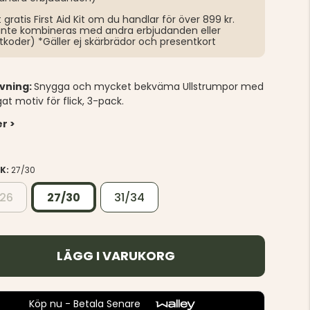
t gratis First Aid Kit om du handlar för över 899 kr.
inte kombineras med andra erbjudanden eller
tkoder) *Gäller ej skärbrädor och presentkort
ivning:
Snygga och mycket bekväma Ullstrumpor med
gat motiv för flick, 3-pack.
r >
EK:
27/30
/26
27/30
31/34
LÄGG I VARUKORG
Köp nu - Betala Senare