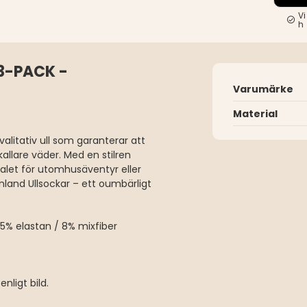
Vi
h
3-PACK -
Varumärke
Material
valitativ ull som garanterar att
allare väder. Med en stilren
valet för utomhusäventyr eller
land Ullsockar – ett oumbärligt
/ 5% elastan / 8% mixfiber
nligt bild.