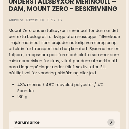
UNDERSTÄLLSBYXOR MERINOULL –
DAM, MOUNT ZERO - BESKRIVNING
Artikel nr. J712235-DK-GREY-XS
Mount Zero underställsbyxor i merinoull för dam är det
perfekta baslagret för kyliga utomhusdagar. Tillverkade
i mjuk merinoull som erbjuder naturlig värmereglering,
effektiv fukttransport och hög komfort. Byxorna har en
följsam, kroppsnära passform och platta sömmar som
minimerar risken för skav, vilket gör dem utmärkta att
bära i lager-på-lager under friluftsaktiviteter. Ett
pålitligt val för vandring, skidåkning eller jakt.
48% merino / 48% recycled polyester / 4%
Spandex
180 g
Varumärke