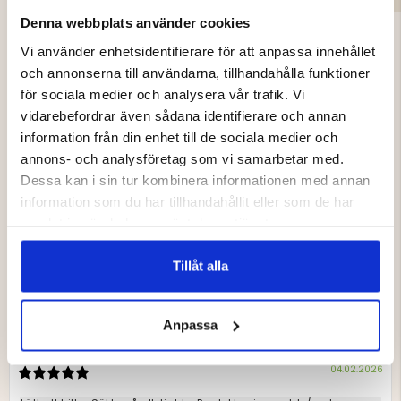
Denna webbplats använder cookies
Vi använder enhetsidentifierare för att anpassa innehållet
och annonserna till användarna, tillhandahålla funktioner
för sociala medier och analysera vår trafik. Vi
vidarebefordrar även sådana identifierare och annan
4.4
information från din enhet till de sociala medier och
annons- och analysföretag som vi samarbetar med.
Betyg:
4.4
Dessa kan i sin tur kombinera informationen med annan
Baserat på 17 betyg och
utav
7 recensioner
information som du har tillhandahållit eller som de har
5
Betyg: 5 utav 5 stjärnor
Storlek
samlat in när du har använt deras tjänster.
röster
stjärnor
9
Betyg: 4 utav 5 stjärnor
3
Liten
Stor
röster
6
Baserat
Betyg: 3 utav 5 stjärnor
utav
röster
1
Tillåt alla
Betyg: 2 utav 5 stjärnor
på
5
röster
1
Betyg: 1 utav 5 stjärnor
röster
5
0
betyg
Anpassa
Recensionsförfattare:
Anna-Lena Larsson
Recensionsdatum:
KÖPARE
Bekräftad
23.02.2026
Köp
04.02.2026
Recensionsbetyg:
5.0
utav