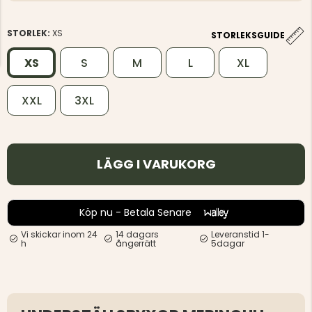
STORLEK:
XS
STORLEKSGUIDE
XS
S
M
L
XL
XXL
3XL
LÄGG I VARUKORG
Köp nu - Betala Senare
Vi skickar inom 24
14 dagars
Leveranstid 1-
h
ångerrätt
5dagar