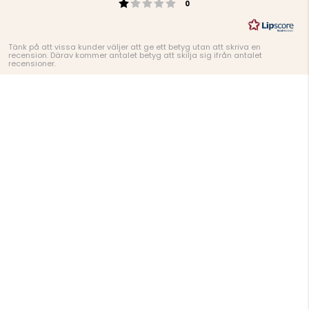
Betyg: 1 utav 5 stjärnor
röster
0
Tänk på att vissa kunder väljer att ge ett betyg utan att skriva en
recension. Därav kommer antalet betyg att skilja sig ifrån antalet
recensioner.