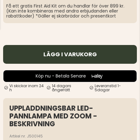
Få ett gratis First Aid Kit om du handlar för över 899 kr.
(Kan inte kombineras med andra erbjudanden eller
rabattkoder) *Gäller ej skärbrädor och presentkort
LÄGG I VARUKORG
Köp nu - Betala Senare
Vi skickar inom 24
14 dagars
Leveranstid 1-
h
ångerrätt
5dagar
UPPLADDNINGSBAR LED-
PANNLAMPA MED ZOOM -
BESKRIVNING
Artikel nr. J500145