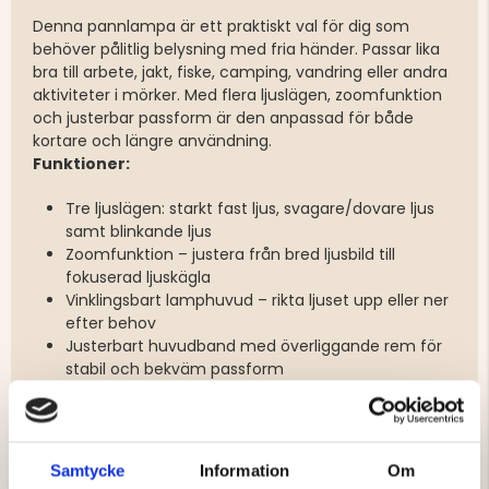
Denna pannlampa är ett praktiskt val för dig som
behöver pålitlig belysning med fria händer. Passar lika
bra till arbete, jakt, fiske, camping, vandring eller andra
aktiviteter i mörker. Med flera ljuslägen, zoomfunktion
och justerbar passform är den anpassad för både
kortare och längre användning.
Funktioner:
Tre ljuslägen: starkt fast ljus, svagare/dovare ljus
samt blinkande ljus
Zoomfunktion – justera från bred ljusbild till
fokuserad ljuskägla
Vinklingsbart lamphuvud – rikta ljuset upp eller ner
efter behov
Justerbart huvudband med överliggande rem för
stabil och bekväm passform
Medföljer:
2 st uppladdningsbara 2200mAh 3.7V batterier
Samtycke
Information
Om
Laddningskabel