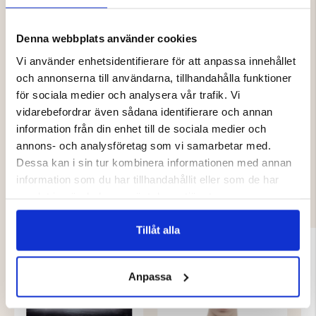
En smidig och funktionell pannlampa som ger bra ljus
när du behöver det – oavsett om det gäller arbete eller
Denna webbplats använder cookies
fritid.
Vi använder enhetsidentifierare för att anpassa innehållet
och annonserna till användarna, tillhandahålla funktioner
för sociala medier och analysera vår trafik. Vi
vidarebefordrar även sådana identifierare och annan
information från din enhet till de sociala medier och
annons- och analysföretag som vi samarbetar med.
Dessa kan i sin tur kombinera informationen med annan
DU KANSKE OCKSÅ ÄR INTRESSERAD
information som du har tillhandahållit eller som de har
AV
samlat in när du har använt deras tjänster.
Tillåt alla
Anpassa