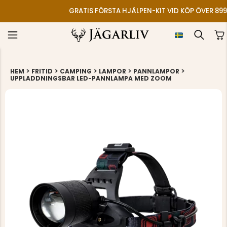
GRATIS FÖRSTA HJÄLPEN-KIT VID KÖP ÖVER 899
>
>
>
>
>
HEM
FRITID
CAMPING
LAMPOR
PANNLAMPOR
UPPLADDNINGSBAR LED-PANNLAMPA MED ZOOM