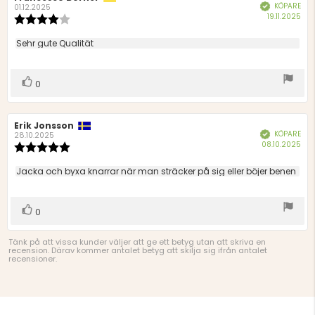
KÖPARE
Bekräftad
01.12.2025
Köp
19.11.2025
Recensionsbetyg:
4.0
utav
Recensionstext:
Sehr gute Qualität
5
stjärnor
Rösta
röst(er)
0
upp
Recensionsförfattare:
Erik Jonsson
Recensionsdatum:
KÖPARE
Bekräftad
28.10.2025
Köp
08.10.2025
Recensionsbetyg:
5.0
utav
Recensionstext:
Jacka och byxa knarrar när man sträcker på sig eller böjer benen
5
stjärnor
Rösta
röst(er)
0
upp
Tänk på att vissa kunder väljer att ge ett betyg utan att skriva en
recension. Därav kommer antalet betyg att skilja sig ifrån antalet
recensioner.