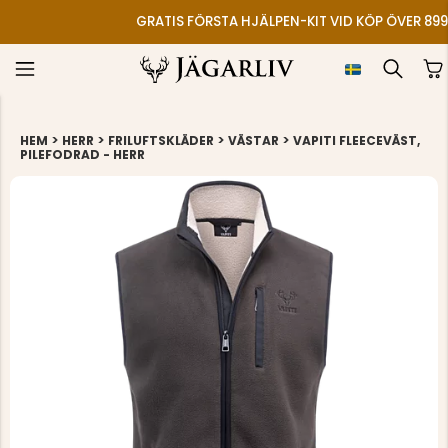
GRATIS FÖRSTA HJÄLPEN-KIT VID KÖP ÖVER 899
>
>
>
>
HEM
HERR
FRILUFTSKLÄDER
VÄSTAR
VAPITI FLEECEVÄST,
PILEFODRAD - HERR