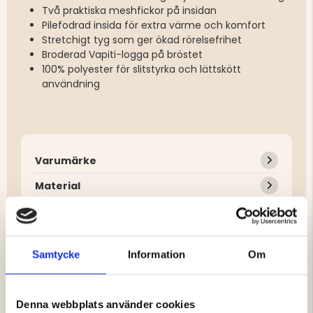
Två praktiska meshfickor på insidan
Pilefodrad insida för extra värme och komfort
Stretchigt tyg som ger ökad rörelsefrihet
Broderad Vapiti-logga på bröstet
100% polyester för slitstyrka och lättskött
användning
Varumärke
Material
Skötselråd
Samtycke
Information
Om
DU KANSKE OCKSÅ ÄR INTRESSERAD
Denna webbplats använder cookies