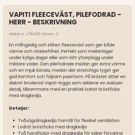
VAPITI FLEECEVÄST, PILEFODRAD -
HERR - BESKRIVNING
Artikel nr. J784133-brown-S
En mångsidig och stilren fleeceväst som ger både
värme och rörelsefrihet. Perfekt som mellanlager
under kyliga dagar eller som lätt ytterplagg under
mildare väder. Den pilefodrade insidan ger extra värme
och en mjuk känsla, medan det stretchiga tyget ger
god komfort och följsam passform. På bröstet sitter en
diskret broderad Vapiti-logga som adderar en exklusiv
detalj, tillsammans med en praktisk lodrät bröstficka
med dragkedja.
Detaljer:
Tvåvägsdragkedja framtill för flexibel ventilation
Lodrät bröstficka med dragkedja
Två handfickor med dragkedja för säker förvaring