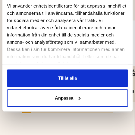
AV
Vi använder enhetsidentifierare för att anpassa innehållet
och annonserna till användarna, tillhandahålla funktioner
för sociala medier och analysera vår trafik. Vi
vidarebefordrar även sådana identifierare och annan
information från din enhet till de sociala medier och
annons- och analysföretag som vi samarbetar med.
Dessa kan i sin tur kombinera informationen med annan
information som du har tillhandahållit eller som de har
samlat in när du har använt deras tjänster.
VAPITI FLEECEVÄST,
KLASSISK QUILTAD
V
PILEFODRAD - HERR
JAKTVÄST – HERR
Z
Tillåt alla
399 kr
599 kr
6
Anpassa