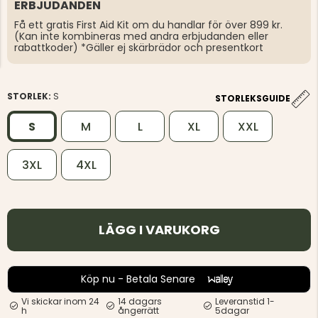
ERBJUDANDEN
Få ett gratis First Aid Kit om du handlar för över 899 kr.
(Kan inte kombineras med andra erbjudanden eller
rabattkoder) *Gäller ej skärbrädor och presentkort
STORLEK:
S
STORLEKSGUIDE
S
M
L
XL
XXL
3XL
4XL
LÄGG I VARUKORG
Köp nu - Betala Senare
Vi skickar inom 24
14 dagars
Leveranstid 1-
h
ångerrätt
5dagar