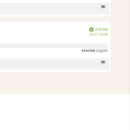
KÖPARE
Bekräftad
Köpdatum:
23.07.2026
Storlek
: Lagom