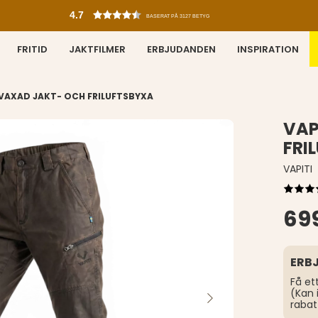
4.7
BASERAT PÅ 3127 BETYG
FRITID
JAKTFILMER
ERBJUDANDEN
INSPIRATION
 VAXAD JAKT- OCH FRILUFTSBYXA
VAP
FRI
VAPITI
699
ERB
Få et
(Kan 
rabat