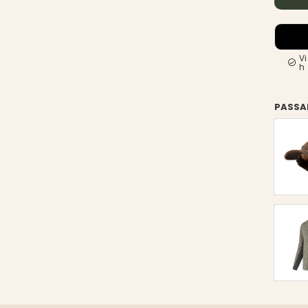
Vi
h
PASSA