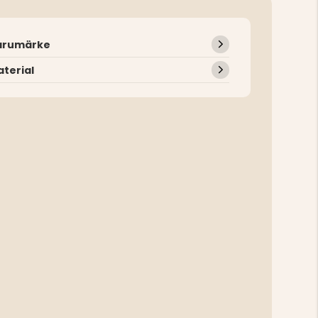
arumärke
terial