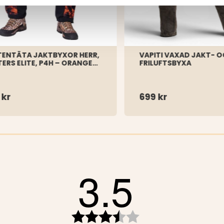
ENTÄTA JAKTBYXOR HERR,
VAPITI VAXAD JAKT- 
ERS ELITE, P4H – ORANGE
FRILUFTSBYXA
O
 kr
699 kr
3.5
ärnor
ärnor
ärnor
Betyg:
3.5