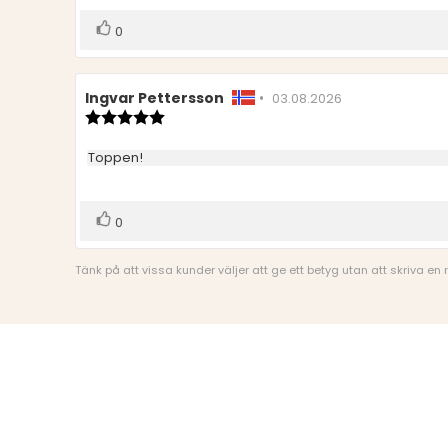
Rösta
röst(er)
0
upp
Recensionsförfattare:
Ingvar Pettersson
•
Recensionsdatum:
03.08.2026
Recensionsbetyg:
5.0
utav
Recensionstext:
Toppen!
5
stjärnor
Rösta
röst(er)
0
upp
Tänk på att vissa kunder väljer att ge ett betyg utan att skriva en