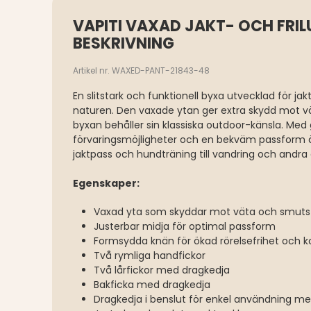
VAPITI VAXAD JAKT- OCH FRIL
BESKRIVNING
Artikel nr. WAXED-PANT-21843-48
En slitstark och funktionell byxa utvecklad för jakt,
naturen. Den vaxade ytan ger extra skydd mot 
byxan behåller sin klassiska outdoor-känsla. Med
förvaringsmöjligheter och en bekväm passform är d
jaktpass och hundträning till vandring och andra
Egenskaper:
Vaxad yta som skyddar mot väta och smuts
Justerbar midja för optimal passform
Formsydda knän för ökad rörelsefrihet och 
Två rymliga handfickor
Två lårfickor med dragkedja
Bakficka med dragkedja
Dragkedja i benslut för enkel användning m