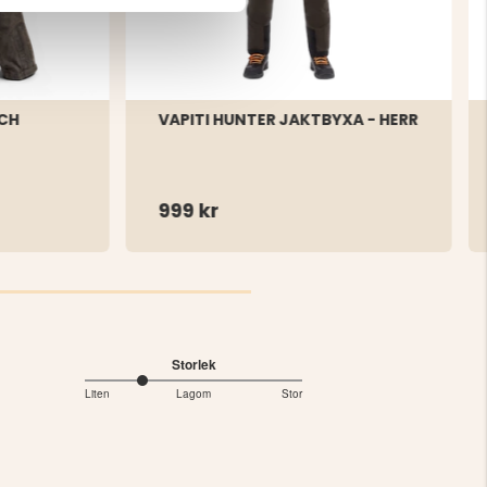
OCH
VAPITI HUNTER JAKTBYXA - HERR
999 kr
Storlek
2
Liten
Lagom
Stor
Baserat
utav
5
på
2