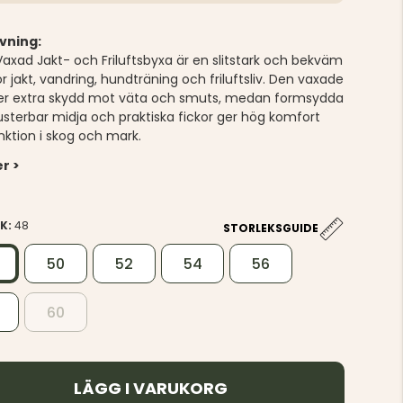
vning:
Vaxad Jakt- och Friluftsbyxa är en slitstark och bekväm
r jakt, vandring, hundträning och friluftsliv. Den vaxade
er extra skydd mot väta och smuts, medan formsydda
justerbar midja och praktiska fickor ger hög komfort
nktion i skog och mark.
r >
EK:
48
STORLEKSGUIDE
50
52
54
56
60
LÄGG I VARUKORG