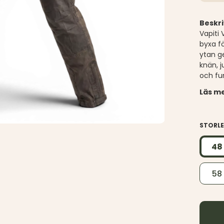
Beskri
Vapiti 
byxa fö
ytan g
knän, 
och fu
Läs me
STORL
48
58