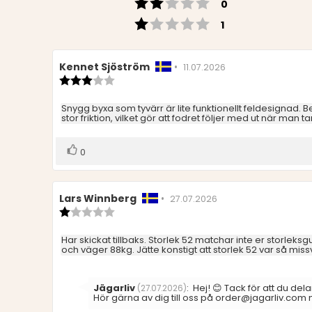
Betyg: 2 utav 5 stj
röster
0
Betyg: 1 utav 5 stj
röster
1
Recensionsförfattare:
Kennet Sjöström
•
Recensionsdatum:
11.07.2026
Recensionsbetyg:
3.0
utav
Recensionstext:
Snygg byxa som tyvärr är lite funktionellt feldesignad.
5
stor friktion, vilket gör att fodret följer med ut när man t
stjärnor
Rösta
röst(er)
0
upp
Recensionsförfattare:
Lars Winnberg
•
Recensionsdatum:
27.07.2026
Recensionsbetyg:
1.0
utav
Recensionstext:
Har skickat tillbaks. Storlek 52 matchar inte er storleks
5
och väger 88kg. Jätte konstigt att storlek 52 var så mis
stjärnor
Svara
Jägarliv
:
Hej! 😊 Tack för att du de
(27.07.2026)
från:
Hör gärna av dig till oss på order@jagarliv.com