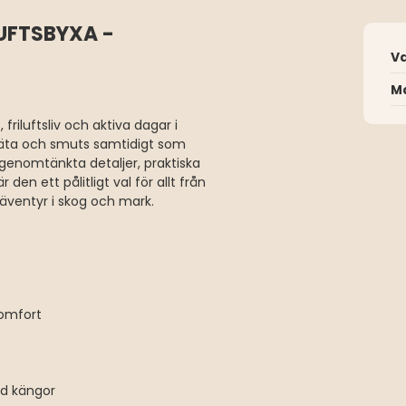
UFTSBYXA -
V
Ma
 friluftsliv och aktiva dagar i
väta och smuts samtidigt som
 genomtänkta detaljer, praktiska
en ett pålitligt val för allt från
 äventyr i skog och mark.
komfort
ed kängor