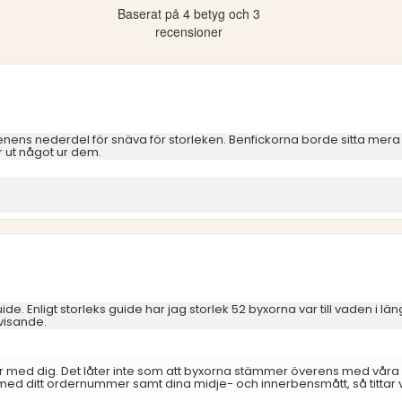
ärnor
Baserat på 4 betyg och 3
utav
ärnor
5
recensioner
stjärnor
 Benens nederdel för snäva för storleken. Benfickorna borde sitta mera
ar ut något ur dem.
guide. Enligt storleks guide har jag storlek 52 byxorna var till vaden i 
svisande.
lar med dig. Det låter inte som att byxorna stämmer överens med våra 
 med ditt ordernummer samt dina midje- och innerbensmått, så tittar 