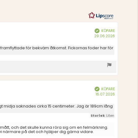
betyg
KÖPARE
Bekräftad
Köpdatum:
29.06.2026
 framflyttade för bekväm åtkomst. Fickornas foder har för
KÖPARE
Bekräftad
Köpdatum:
16.07.2026
längt midja saknades cirka 15 centimeter. Jag är 189cm lång
Storlek
: Liten
mått, och det skulle kunna röra sig om en felmärkning.
vi närmare på det och hjälper dig gärna vidare.