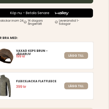
Köp nu - Betala Senare
 skickar inom 24
14 dagars
Leveranstid 1-
ångerrätt
5dagar
R BRA MED:
VAXAD KEPS BRUN -
JÄGARLIV
LÄGG TILL
199 kr
FLEECEJACKA FLATFLEECE
LÄGG TILL
399 kr