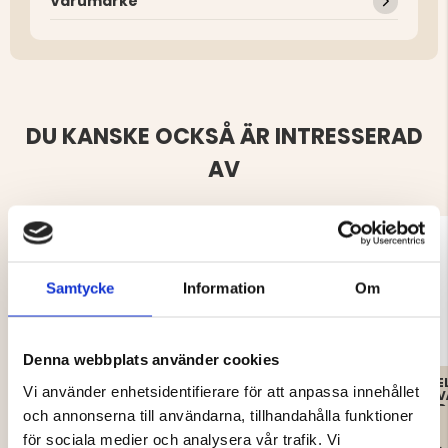
Varumärke
DU KANSKE OCKSÅ ÄR INTRESSERAD
AV
Samtycke
Information
Om
Denna webbplats använder cookies
VÄRMEVÄST - MOUNT
QUILTAD VÄRMEVÄST,
E
Vi använder enhetsidentifierare för att anpassa innehållet
ZERO
P4H - DAM
V
D
och annonserna till användarna, tillhandahålla funktioner
för sociala medier och analysera vår trafik. Vi