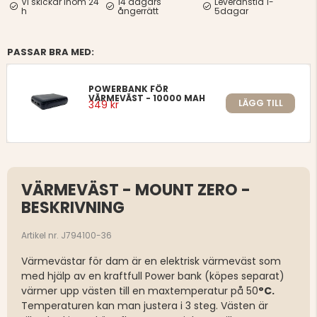
Vi skickar inom 24
14 dagars
Leveranstid 1-
h
ångerrätt
5dagar
PASSAR BRA MED:
POWERBANK FÖR
VÄRMEVÄST - 10000 MAH
LÄGG TILL
349 kr
VÄRMEVÄST - MOUNT ZERO -
BESKRIVNING
Artikel nr. J794100-36
Värmevästar för dam är en elektrisk värmeväst som
med hjälp av en kraftfull Power bank (köpes separat)
värmer upp västen till en maxtemperatur på 50
°C.
Temperaturen kan man justera i 3 steg. Västen är