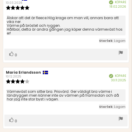
KÖPARE
Bekräftad
10.03.2026
Köp
18.02.2026
Recensionsbetyg:
5.0
utav
Recensionstext:
Älskar att det är fleece.Hög krage om man vill, annars bara att
5
vika ner.
Värme på bröstet och ryggen.
stjärnor
Hållbar, detta är andra gången jag köper denna värmeväst hos
er!
Storlek
: Lagom
Rösta
röst(er)
0
upp
Recensionsförfattare:
Maria Erlandsson
Recensionsdatum:
KÖPARE
Bekräftad
10.12.2025
Köp
30.11.2025
Recensionsbetyg:
4.0
utav
Recensionstext:
Värmeväst som sitter bra. Prisvärd. Ger väldigt bra värme i
5
ländryggen men känner inte av värmen på framsidan och då
har jag inte stor byst i vägen.
stjärnor
Storlek
: Lagom
Rösta
röst(er)
0
upp