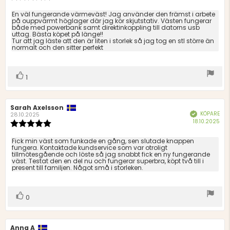
5.0
utav
Recensionstext:
En väl fungerande värmeväst! Jag använder den främst i arbete
5
på ouppvärmt höglager där jag kör skjutstativ. Västen fungerar
både med powerbank samt direktinkoppling till datorns usb
stjärnor
uttag. Bästa köpet på länge!!
Tur att jag läste att den är liten i storlek så jag tog en stl större än
normalt och den sitter perfekt
Rösta
röst(er)
1
upp
Recensionsförfattare:
Sarah Axelsson
Recensionsdatum:
KÖPARE
Bekräftad
28.10.2025
Köp
18.10.2025
Recensionsbetyg:
5.0
utav
Recensionstext:
Fick min väst som funkade en gång, sen slutade knappen
5
fungera. Kontaktade kundservice som var otroligt
tillmötesgående och löste så jag snabbt fick en ny fungerande
stjärnor
väst. Testat den en del nu och fungerar superbra, köpt två till i
present till familjen. Något små i storleken.
Rösta
röst(er)
0
upp
Recensionsförfattare:
Anna A
Recensionsdatum: