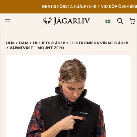
GRATIS FÖRSTA HJÄLPEN-KIT VID KÖP ÖVER 899
>
>
>
HEM
DAM
FRILUFTSKLÄDER
ELEKTRONISKA VÄRMEKLÄDER
>
VÄRMEVÄST - MOUNT ZERO