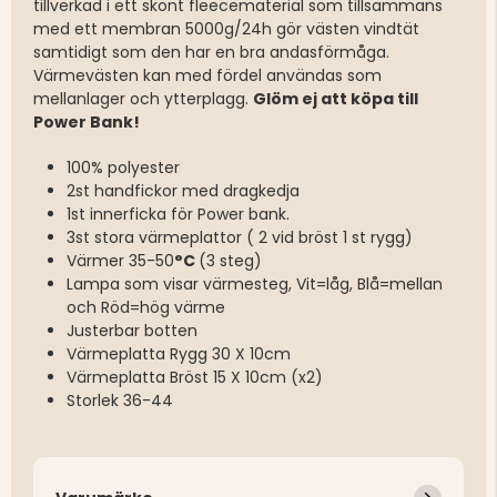
tillverkad i ett skönt fleecematerial som tillsammans
med ett membran 5000g/24h gör västen vindtät
samtidigt som den har en bra andasförmåga.
Värmevästen kan med fördel användas som
mellanlager och ytterplagg.
Glöm ej att köpa till
Power Bank!
100% polyester
2st handfickor med dragkedja
1st innerficka för Power bank.
3st stora värmeplattor ( 2 vid bröst 1 st rygg)
Värmer 35-50
°C
(3 steg)
Lampa som visar värmesteg, Vit=låg, Blå=mellan
och Röd=hög värme
Justerbar botten
Värmeplatta Rygg 30 X 10cm
Värmeplatta Bröst 15 X 10cm (x2)
Storlek 36-44