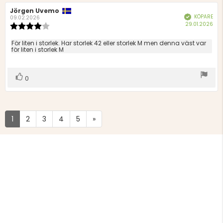
Recensionsförfattare:
Jörgen Uvemo
Recensionsdatum:
KÖPARE
Bekräftad
09.02.2026
Köp
29.01.2026
Recensionsbetyg:
4.0
utav
Recensionstext:
För liten i storlek. Har storlek 42 eller storlek M men denna väst var
5
för liten i storlek M
stjärnor
Rösta
röst(er)
0
upp
1
2
3
4
5
»