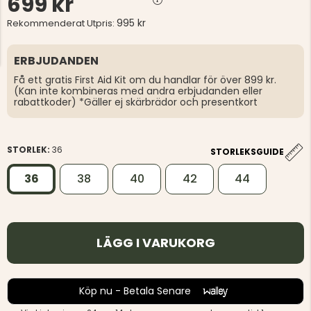
699 kr
995 kr
Rekommenderat Utpris:
ERBJUDANDEN
Få ett gratis First Aid Kit om du handlar för över 899 kr.
(Kan inte kombineras med andra erbjudanden eller
rabattkoder) *Gäller ej skärbrädor och presentkort
STORLEK:
36
STORLEKSGUIDE
36
38
40
42
44
LÄGG I VARUKORG
Köp nu - Betala Senare