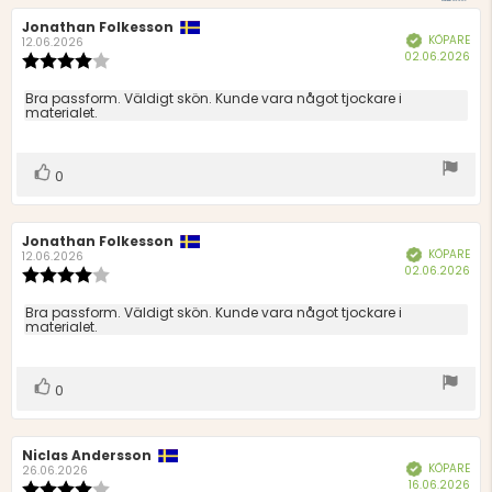
Recensionsförfattare:
Jonathan Folkesson
Recensionsdatum:
KÖPARE
Bekräftad
12.06.2026
Köp
02.06.2026
Recensionsbetyg:
4.0
utav
Recensionstext:
Bra passform. Väldigt skön. Kunde vara något tjockare i
5
materialet.
stjärnor
Rösta
röst(er)
0
upp
Recensionsförfattare:
Jonathan Folkesson
Recensionsdatum:
KÖPARE
Bekräftad
12.06.2026
Köp
02.06.2026
Recensionsbetyg:
4.0
utav
Recensionstext:
Bra passform. Väldigt skön. Kunde vara något tjockare i
5
materialet.
stjärnor
Rösta
röst(er)
0
upp
Recensionsförfattare:
Niclas Andersson
Recensionsdatum:
KÖPARE
Bekräftad
26.06.2026
Köp
16.06.2026
Recensionsbetyg: