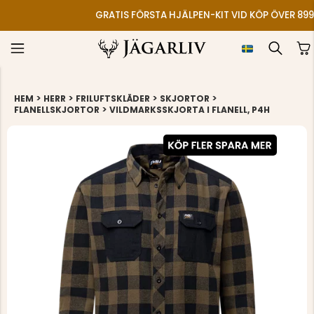
GRATIS FÖRSTA HJÄLPEN-KIT VID KÖP ÖVER 899
>
>
>
>
HEM
HERR
FRILUFTSKLÄDER
SKJORTOR
>
FLANELLSKJORTOR
VILDMARKSSKJORTA I FLANELL, P4H