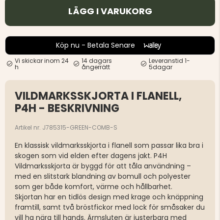
LÄGG I VARUKORG
Köp nu - Betala Senare
Vi skickar inom 24
14 dagars
Leveranstid 1-
h
ångerrätt
5dagar
VILDMARKSSKJORTA I FLANELL,
P4H - BESKRIVNING
Artikel nr. J785315-GREEN-COMB-S
En klassisk vildmarksskjorta i flanell som passar lika bra i
skogen som vid elden efter dagens jakt. P4H
Vildmarksskjorta är byggd för att tåla användning –
med en slitstark blandning av bomull och polyester
som ger både komfort, värme och hållbarhet.
Skjortan har en tidlös design med krage och knäppning
framtill, samt två bröstfickor med lock för småsaker du
vill ha nära till hands. Ärmsluten är justerbara med