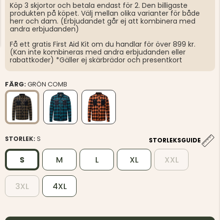
Köp 3 skjortor och betala endast för 2. Den billigaste
produkten på köpet. Välj mellan olika varianter för både
herr och dam. (Erbjudandet går ej att kombinera med
andra erbjudanden)
Få ett gratis First Aid Kit om du handlar för över 899 kr.
(Kan inte kombineras med andra erbjudanden eller
rabattkoder) *Gäller ej skärbrädor och presentkort
FÄRG:
GRÖN COMB
STORLEK:
S
STORLEKSGUIDE
S
M
L
XL
XXL
3XL
4XL