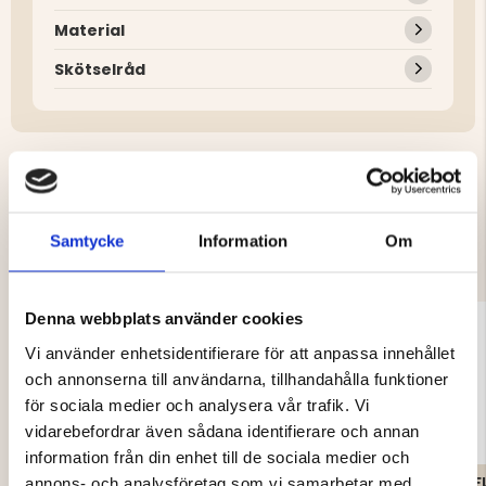
Material
Skötselråd
DU KANSKE OCKSÅ ÄR INTRESSERAD
Samtycke
Information
Om
AV
Denna webbplats använder cookies
Vi använder enhetsidentifierare för att anpassa innehållet
och annonserna till användarna, tillhandahålla funktioner
för sociala medier och analysera vår trafik. Vi
vidarebefordrar även sådana identifierare och annan
information från din enhet till de sociala medier och
annons- och analysföretag som vi samarbetar med.
VAPITI BORSTAD
FODRAD
F