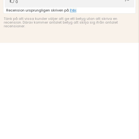
Rösta
röst(er)
0
upp
Recension ursprungligen skriven på
P4H
Tänk på att vissa kunder väljer att ge ett betyg utan att skriva en
recension. Därav kommer antalet betyg att skilja sig ifrån antalet
recensioner.