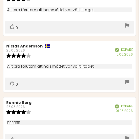
4.0
utav
Recensionstext:
Allt bra förutom att halsmåttet var väl tilltaget.
5
stjärnor
Rösta
röst(er)
0
upp
Recensionsförfattare:
Niclas Andersson
Recensionsdatum:
KÖPARE
Bekräftad
26.06.2026
Köp
16.06.2026
Recensionsbetyg:
4.0
utav
Recensionstext:
Allt bra förutom att halsmåttet var väl tilltaget.
5
stjärnor
Rösta
röst(er)
0
upp
Recensionsförfattare:
Ronnie Berg
Recensionsdatum:
KÖPARE
Bekräftad
23.03.2026
Köp
01.03.2026
Recensionsbetyg:
4.0
utav
Recensionstext:
👍🏻👌🏻🙌🏻
5
stjärnor