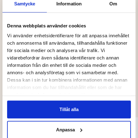
Reflexmaterial för ökad synlighet
Samtycke
Information
Om
Varmfodrade handskar för vinterkyla
Touchfunktion på pekfingret
Justerbart spänne runt handleden
Denna webbplats använder cookies
Mjuk resårmudd för skön passform
Clips för att fästa ihop handskarna
Vi använder enhetsidentifierare för att anpassa innehållet
och annonserna till användarna, tillhandahålla funktioner
för sociala medier och analysera vår trafik. Vi
vidarebefordrar även sådana identifierare och annan
information från din enhet till de sociala medier och
annons- och analysföretag som vi samarbetar med.
Dessa kan i sin tur kombinera informationen med annan
information som du har tillhandahållit eller som de har
DU KANSKE OCKSÅ ÄR INTRESSERAD
samlat in när du har använt deras tjänster.
AV
Tillåt alla
Anpassa