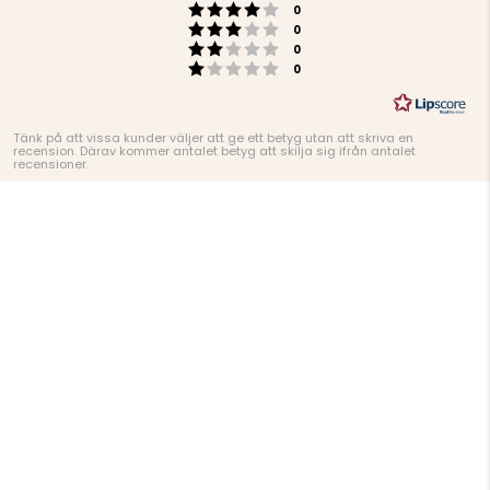
Betyg: 4 utav 5 stjärnor
röster
0
Betyg: 3 utav 5 stjärnor
röster
0
Betyg: 2 utav 5 stjärnor
röster
0
Betyg: 1 utav 5 stjärnor
röster
0
Tänk på att vissa kunder väljer att ge ett betyg utan att skriva en
recension. Därav kommer antalet betyg att skilja sig ifrån antalet
recensioner.