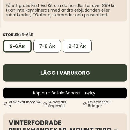
Få ett gratis First Aid Kit om du handlar för över 899 kr.
(Kan inte kombineras med andra erbjudanden eller
rabattkoder) *Gäller ej skärbrädor och presentkort
STORLEK:
5-6ÅR
5-6ÅR
7-8 ÅR
9-10 ÅR
LÄGG I VARUKORG
Köp nu - Betala Senare
Vi skickar inom 24
14 dagars
Leveranstid 1-
h
ångerrätt
5dagar
VINTERFODRADE