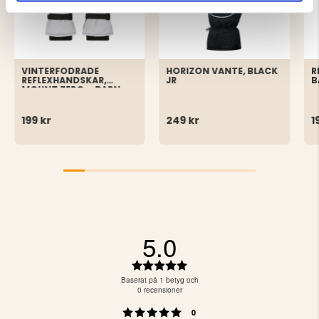
VINTERFODRADE
HORIZON VANTE, BLACK
R
REFLEXHANDSKAR,
JR
B
MOUNT ZERO – BARN
199 kr
249 kr
1
5.0
Betyg:
5.0
Baserat på 1 betyg och
utav
0 recensioner
5
Betyg: 5 utav 5 stjärnor
röster
stjärnor
0