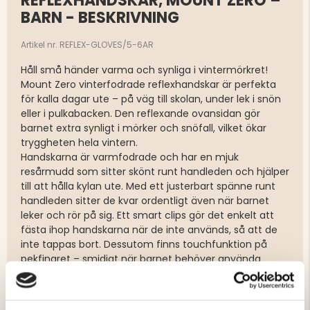
REFLEXHANDSKAR, MOUNT ZERO –
BARN - BESKRIVNING
Artikel nr. REFLEX-GLOVES/5-6AR
Håll små händer varma och synliga i vintermörkret!
Mount Zero vinterfodrade reflexhandskar är perfekta
för kalla dagar ute – på väg till skolan, under lek i snön
eller i pulkabacken. Den reflexande ovansidan gör
barnet extra synligt i mörker och snöfall, vilket ökar
tryggheten hela vintern.
Handskarna är varmfodrade och har en mjuk
resårmudd som sitter skönt runt handleden och hjälper
till att hålla kylan ute. Med ett justerbart spänne runt
handleden sitter de kvar ordentligt även när barnet
leker och rör på sig. Ett smart clips gör det enkelt att
fästa ihop handskarna när de inte används, så att de
inte tappas bort. Dessutom finns touchfunktion på
pekfingret – smidigt när barnet behöver använda
mobil eller surfplatta utan att ta av sig handsken.