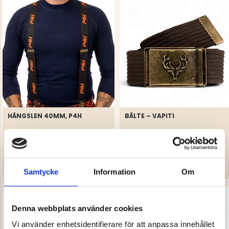
HÄNGSLEN 40MM, P4H
BÄLTE – VAPITI
Betyg:
4.9 utav 5 stjärnor
Betyg:
4.3 utav 5 stjärnor
VAPITI
299 kr
149 kr
Samtycke
Information
Om
Denna webbplats använder cookies
Vi använder enhetsidentifierare för att anpassa innehållet