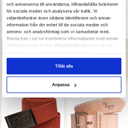
och annonserna till användarna, tillhandahålla funktioner
för sociala medier och analysera vår trafik. Vi
vidarebefordrar även sådana identifierare och annan
information från din enhet till de sociala medier och
annons- och analysföretag som vi samarbetar med.
Dessa kan i sin tur kombinera informationen med annan
STRETCHBÄLTE JÄGARLIV
DARK MOUNTAIN, LÄDERBÄLTE
information som du har tillhandahållit eller som de har
– NORTH EDGE
Betyg:
4.5 utav 5 stjärnor
Betyg:
3.0 utav 5 stjärnor
samlat in när du har använt deras tjänster.
JÄGARLIV
NORTH EDGE
Tillåt alla
99 kr
499 kr
Anpassa