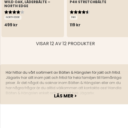
WILD OAK, LÄDERBÄLTE –
P4H STRETCHBÄLTE
NORTH EDGE
Betyg:
4.0 utav 5 stjärnor
Betyg:
4.6 utav 5 stjärnor
NORTH EDGE
P4H
499 kr
119 kr
VISAR 12 AV 12 PRODUKTER
Här hittar du vårt sortiment av Bälten & Hängslen för jakt och fritid.
Jägarliv har allt inom jakt och fritid för hela familjen till förmånliga
priser. Är det något du saknar inom Bälten & Hängslen eller om du
har några frågor är du alltid välkommen att kontakta oss! Handla
Bälten & Hängslen enkelt och smidigt hos Jägarliv.
LÄS MER >