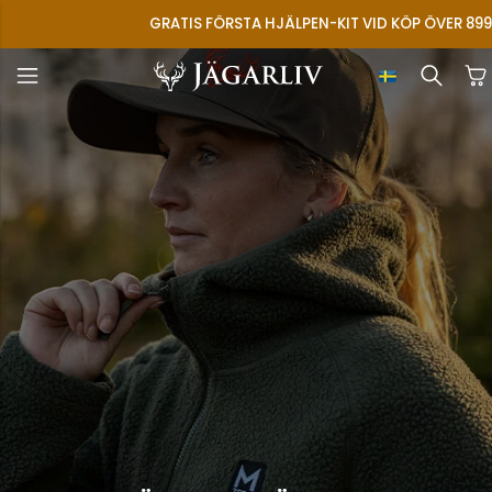
GRATIS FÖRSTA HJÄLPEN-KIT VID KÖP ÖVER 899