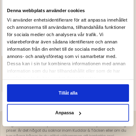
Denna webbplats använder cookies
Vi använder enhetsidentifierare för att anpassa innehållet
och annonserna till användarna, tillhandahålla funktioner
för sociala medier och analysera vår trafik. Vi
vidarebefordrar även sådana identifierare och annan
information från din enhet till de sociala medier och
annons- och analysföretag som vi samarbetar med.
SOVSÄCKSTÄCKE
Dessa kan i sin tur kombinera informationen med annan
Betyg:
4.0 utav 5 stjärnor
information som du har tillhandahållit eller som de har
ÖVRIGT
samlat in när du har använt deras tjänster.
299 kr
VISAR 3 AV 3 PRODUKTER
Tillåt alla
Anpassa
Här hittar du vårt sortiment av Kuddar & Täcken för jakt och fritid.
Jägarliv har allt inom jakt och fritid för hela familjen till förmånliga
priser. Är det något du saknar inom Kuddar & Täcken eller om du
har några frågor är du alltid välkommen att kontakta oss!