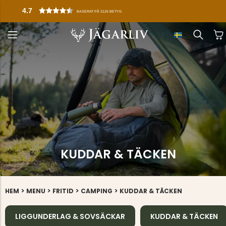
4.7
BASERAT PÅ 3126 BETYG
KUDDAR & TÄCKEN
>
>
>
>
HEM
MENU
FRITID
CAMPING
KUDDAR & TÄCKEN
LIGGUNDERLAG & SOVSÄCKAR
KUDDAR & TÄCKEN