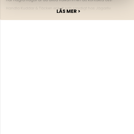
Handla Kuddar & Täcken enkelt och smidigt hos Jägarliv.
LÄS MER >