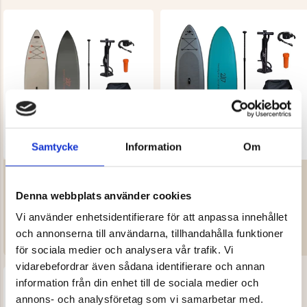
Samtycke
Information
Om
TOURING SUP 11.5DL
AQUAHYBRID SUP
PADDLEBOARD 11DL
Denna webbplats använder cookies
2117 UTELIV
2117 UTELIV
Vi använder enhetsidentifierare för att anpassa innehållet
3 749 kr
3 249 kr
och annonserna till användarna, tillhandahålla funktioner
REK. UTPRIS
7 499 KR
REK. UTPRIS
6 499 KR
för sociala medier och analysera vår trafik. Vi
vidarebefordrar även sådana identifierare och annan
information från din enhet till de sociala medier och
annons- och analysföretag som vi samarbetar med.