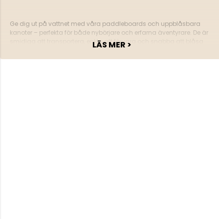
Ge dig ut på vattnet med våra paddleboards och uppblåsbara
kanoter – perfekta för både nybörjare och erfarna äventyrare. De är
smidiga att transportera, enkla att förvara och snabba att blåsa
LÄS MER >
upp, vilket gör dem till ett utmärkt val för spontana turer i sjöar, hav
eller älvar. Oavsett om du söker avkoppling eller träning bjuder
dessa produkter på stabilitet, säkerhet och massor av glädje.
Utforska vårt sortiment och hitta din nya favorit!