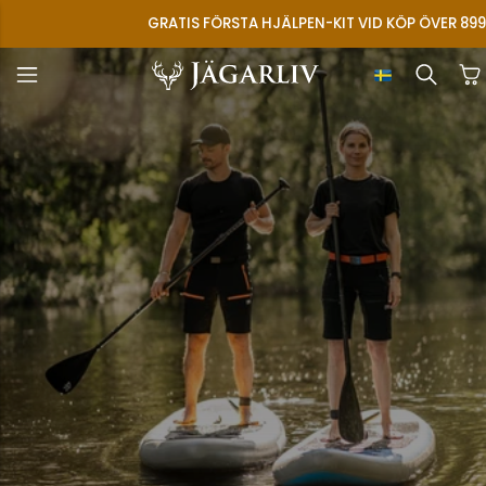
GRATIS FÖRSTA HJÄLPEN-KIT VID KÖP ÖVER 899