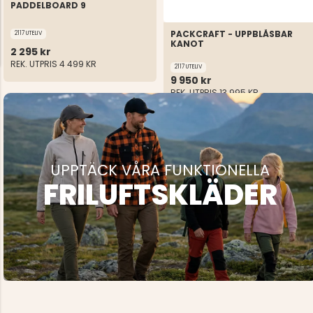
PADDELBOARD 9
PACKCRAFT - UPPBLÅSBAR
2117 UTELIV
KANOT
2 295 kr
REK. UTPRIS
4 499 KR
2117 UTELIV
9 950 kr
REK. UTPRIS
13 995 KR
UPPTÄCK VÅRA FUNKTIONELLA
FRILUFTSKLÄDER