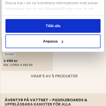
Dessa kan i sin tur kombinera informationen med annan
information som du har tillhandahållit eller som de har
samlat in när du har använt deras tjänster.
Tillåt alla
Anpassa
SUP AQUAHYBRID 10
2117 UTELIV
2 490 kr
REK. UTPRIS
4 990 KR
VISAR 5 AV 5 PRODUKTER
ÄVENTYR PÅ VATTNET – PADDLEBOARDS &
UPPBLÅSBARA KANOTER FÖR ALLA