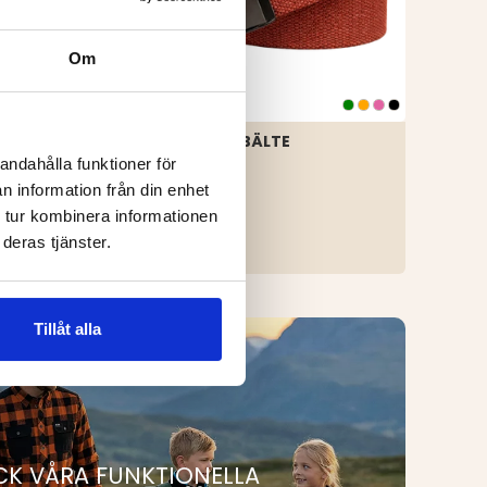
Om
P4H STRETCHBÄLTE
DGE
andahålla funktioner för
Betyg:
4.6 utav 5 stjärnor
n information från din enhet
P4H
 tur kombinera informationen
119 kr
deras tjänster.
Tillåt alla
CK VÅRA FUNKTIONELLA