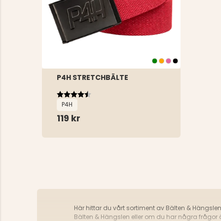
P4H STRETCHBÄLTE
Betyg:
4.6 utav 5 stjärnor
P4H
119 kr
Här hittar du vårt sortiment av Bälten & Hängslen f
Bälten & Hängslen eller om du har några frågor 