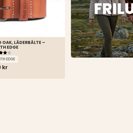
FRIL
D OAK, LÄDERBÄLTE –
TH EDGE
yg:
utav 5 stjärnor
TH EDGE
 kr