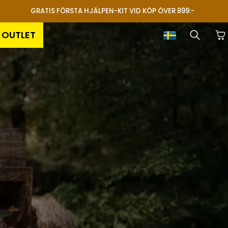
GRATIS FÖRSTA HJÄLPEN-KIT VID KÖP ÖVER 899:-
OUTLET