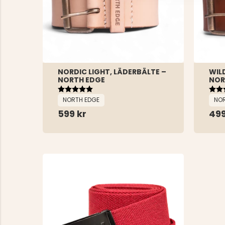
NORDIC LIGHT, LÄDERBÄLTE –
WIL
NORTH EDGE
NOR
Betyg:
5.0 utav 5 stjärnor
Bet
4.0 
NORTH EDGE
NOR
599 kr
499