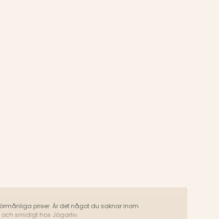
ill förmånliga priser. Är det något du saknar inom
 och smidigt hos Jägarliv.