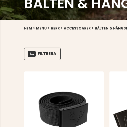
BÄLTEN & HÄN
>
>
>
>
HEM
MENU
HERR
ACCESSOARER
BÄLTEN & HÄNGS
FILTRERA