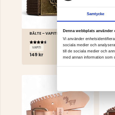
Samtycke
Denna webbplats använder 
BÄLTE – VAPITI
STR
Vi använder enhetsidentifierar
Betyg:
4.3 utav 5 stjärnor
Bet
4.5 
sociala medier och analysera 
VAPITI
JÄG
till de sociala medier och a
149 kr
99 
med annan information som du 