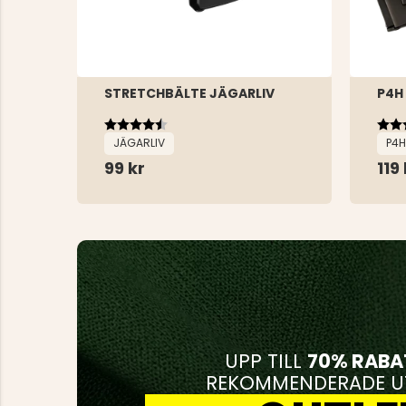
STRETCHBÄLTE JÄGARLIV
P4H
Betyg:
4.5 utav 5 stjärnor
Bet
4.6 
JÄGARLIV
P4H
99 kr
119 
UPP TILL
70% RABA
REKOMMENDERADE UT