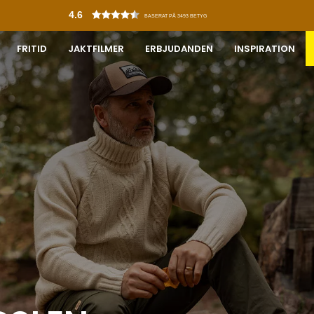
4.6
BASERAT PÅ 3493 BETYG
FRITID
JAKTFILMER
ERBJUDANDEN
INSPIRATION