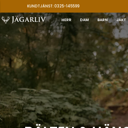
KUNDTJÄNST: 0325-145599
HERR
DAM
BARN
JAKT