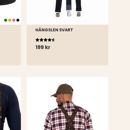
HÄNGSLEN SVART
Betyg:
4.5 utav 5 stjärnor
199 kr