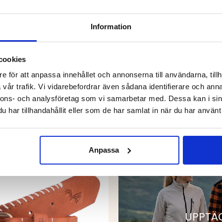
Information
cookies
ETCHBÄLTE JÄGARLIV
DARK MOUNTAIN,
LÄDERBÄLTE – NORTH E
e för att anpassa innehållet och annonserna till användarna, tillh
yg:
utav 5 stjärnor
Betyg:
3.0 utav 5 stjärnor
vår trafik. Vi vidarebefordrar även sådana identifierare och anna
ARLIV
NORTH EDGE
nnons- och analysföretag som vi samarbetar med. Dessa kan i sin
kr
499 kr
har tillhandahållit eller som de har samlat in när du har använt 
Anpassa
UPPTÄ