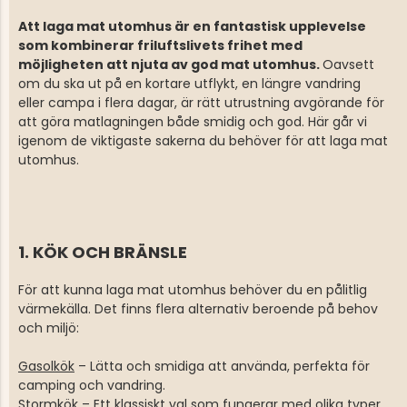
Att laga mat utomhus är en fantastisk upplevelse
som kombinerar friluftslivets frihet med
möjligheten att njuta av god mat utomhus.
Oavsett
om du ska ut på en kortare utflykt, en längre vandring
eller campa i flera dagar, är rätt utrustning avgörande för
att göra matlagningen både smidig och god. Här går vi
igenom de viktigaste sakerna du behöver för att laga mat
utomhus.
1. KÖK OCH BRÄNSLE
För att kunna laga mat utomhus behöver du en pålitlig
värmekälla. Det finns flera alternativ beroende på behov
och miljö:
Gasolkök
– Lätta och smidiga att använda, perfekta för
camping och vandring.
Stormkök
– Ett klassiskt val som fungerar med olika typer