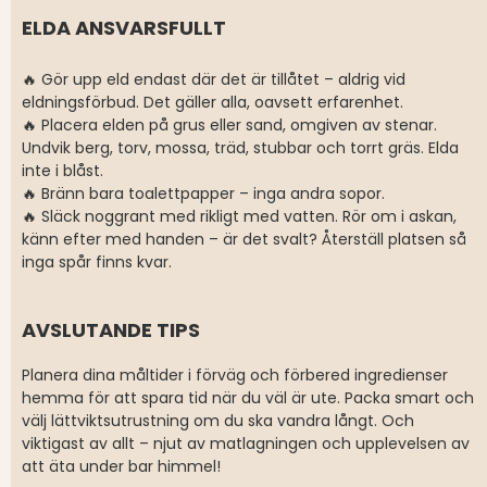
ELDA ANSVARSFULLT
🔥 Gör upp eld endast där det är tillåtet – aldrig vid
eldningsförbud. Det gäller alla, oavsett erfarenhet.
🔥 Placera elden på grus eller sand, omgiven av stenar.
Undvik berg, torv, mossa, träd, stubbar och torrt gräs. Elda
inte i blåst.
🔥 Bränn bara toalettpapper – inga andra sopor.
🔥 Släck noggrant med rikligt med vatten. Rör om i askan,
känn efter med handen – är det svalt? Återställ platsen så
inga spår finns kvar.
AVSLUTANDE TIPS
Planera dina måltider i förväg och förbered ingredienser
hemma för att spara tid när du väl är ute. Packa smart och
välj lättviktsutrustning om du ska vandra långt. Och
viktigast av allt – njut av matlagningen och upplevelsen av
att äta under bar himmel!