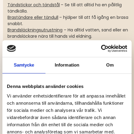
Tändstickor och tändstål
– Se till att alltid ha en pålitlig
tändkälla.
Braständare eller tändull
– hjälper till att få igång en brasa
snabbt.
Brandsläckningsutrustning
– Ha alltid vatten, sand eller en
brandsläckare nära till hands vid eldning.
5. KLÄDER OCH SKYDDSUTRUSTNING
Samtycke
Information
Om
Väderförhållanden kan snabbt ändras, så rätt klädsel gör
matlagningen bekvämare:
Vind- och vattentåliga kläder
– skyddar mot regn och
Denna webbplats använder cookies
blåst.
Vi använder enhetsidentifierare för att anpassa innehållet
Förkläde eller handskar
– Praktiskt för att hålla kläder rena
och annonserna till användarna, tillhandahålla funktioner
och skydda händerna från värme.
för sociala medier och analysera vår trafik. Vi
Myggnät och insektsmedel
– ett måste under sommaren
vidarebefordrar även sådana identifierare och annan
för att undvika irriterande insekter vid matlagningen.
information från din enhet till de sociala medier och
annons- och analysföretag som vi samarbetar med.