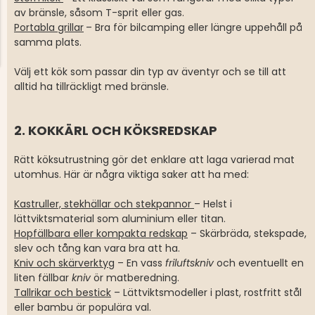
av bränsle, såsom T-sprit eller gas.
Portabla grillar
– Bra för bilcamping eller längre uppehåll på
samma plats.
Välj ett kök som passar din typ av äventyr och se till att
alltid ha tillräckligt med bränsle.
2. KOKKÄRL OCH KÖKSREDSKAP
Rätt köksutrustning gör det enklare att laga varierad mat
utomhus. Här är några viktiga saker att ha med:
Kastruller, stekhällar och stekpannor
– Helst i
lättviktsmaterial som aluminium eller titan.
Hopfällbara eller kompakta redskap
– Skärbräda, stekspade,
slev och tång kan vara bra att ha.
Kniv och skärverktyg
– En vass
friluftskniv
och eventuellt en
liten fällbar
kniv
ör matberedning.
Tallrikar och bestick
– Lättviktsmodeller i plast, rostfritt stål
eller bambu är populära val.