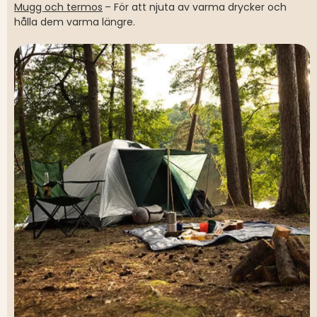
Mugg och termos
– För att njuta av varma drycker och
hålla dem varma längre.