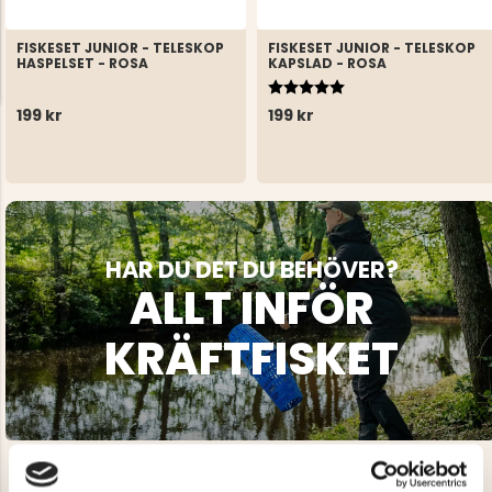
FISKESET JUNIOR - TELESKOP
FISKESET JUNIOR - TELESKOP
HASPELSET - ROSA
KAPSLAD - ROSA
Betyg:
5.0 utav 5 stjärnor
199 kr
199 kr
HAR DU DET DU BEHÖVER?
ALLT INFÖR
KRÄFTFISKET