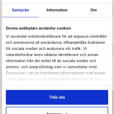
Samtycke
Information
Om
Denna webbplats använder cookies
Vi använder enhetsidentifierare för att anpassa innehållet
SLUT I LAGER
och annonserna till användarna, tillhandahålla funktioner
för sociala medier och analysera vår trafik. Vi
SLUT I LAGER
vidarebefordrar även sådana identifierare och annan
information från din enhet till de sociala medier och
annons- och analysföretag som vi samarbetar med.
Dessa kan i sin tur kombinera informationen med annan
FISKESET JUNIOR - TELESKOP
information som du har tillhandahållit eller som de har
KAPSLAD - BLÅ
samlat in när du har använt deras tjänster.
199 kr
FISKESET WEEKEND
Tillåt alla
399 kr
VISAR 4 AV 4 PRODUKTER
Anpassa