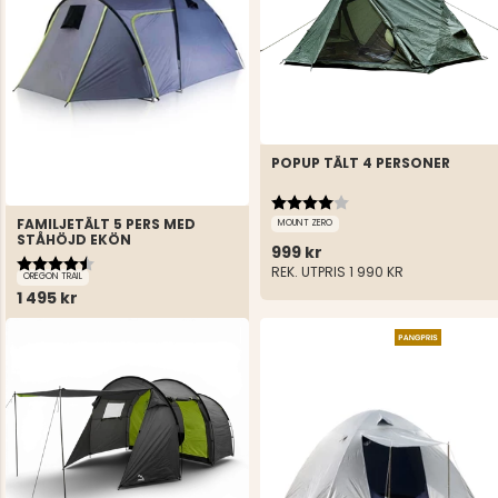
POPUP TÄLT 4 PERSONER
Betyg:
4.0 utav 5 stjärnor
FAMILJETÄLT 5 PERS MED
MOUNT ZERO
STÅHÖJD EKÖN
999 kr
Betyg:
4.7 utav 5 stjärnor
REK. UTPRIS
1 990 KR
OREGON TRAIL
1 495 kr