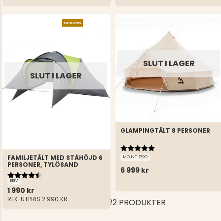
SLUT I LAGER
SLUT I LAGER
GLAMPINGTÄLT 8 PERSONER
Betyg:
5.0 utav 5 stjärnor
FAMILJETÄLT MED STÅHÖJD 6
MOUNT ZERO
PERSONER, TYLÖSAND
6 999 kr
Betyg:
4.3 utav 5 stjärnor
BRIV
1 990 kr
REK. UTPRIS
2 990 KR
VISAR 22 AV 22 PRODUKTER