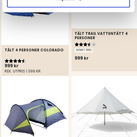
TÄLT TRAIL VATTENTÄTT 4
PERSONER
Betyg:
3.3 utav 5 stjärnor
TÄLT 4 PERSONER COLORADO
MOUNT ZERO
999 kr
Betyg:
4.4 utav 5 stjärnor
999 kr
REK. UTPRIS
1 399 KR