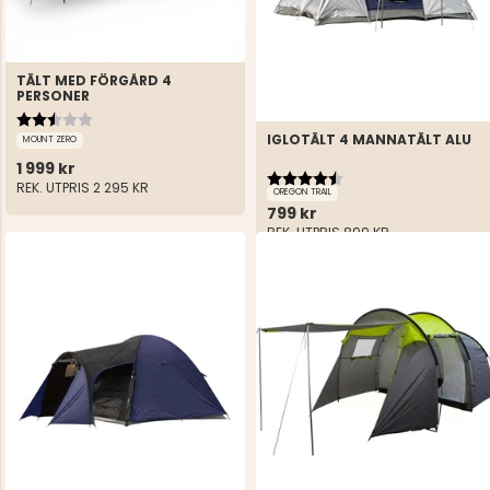
TÄLT MED FÖRGÅRD 4
PERSONER
Betyg:
2.8 utav 5 stjärnor
IGLOTÄLT 4 MANNATÄLT ALU
MOUNT ZERO
1 999 kr
Betyg:
4.5 utav 5 stjärnor
REK. UTPRIS
2 295 KR
OREGON TRAIL
799 kr
REK. UTPRIS
899 KR