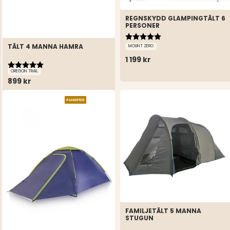
REGNSKYDD GLAMPINGTÄLT 6
PERSONER
Betyg:
5.0 utav 5 stjärnor
TÄLT 4 MANNA HAMRA
MOUNT ZERO
1 199 kr
Betyg:
5.0 utav 5 stjärnor
OREGON TRAIL
899 kr
FAMILJETÄLT 5 MANNA
STUGUN