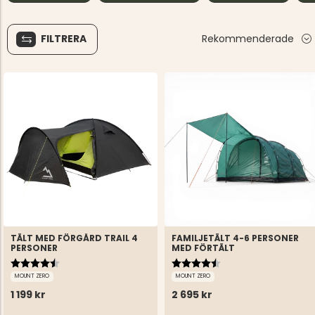
FILTRERA
Rekommenderade
TÄLT MED FÖRGÅRD TRAIL 4
FAMILJETÄLT 4-6 PERSONER
PERSONER
MED FÖRTÄLT
Betyg:
4.6 utav 5 stjärnor
Betyg:
4.8 utav 5 stjärnor
MOUNT ZERO
MOUNT ZERO
1 199 kr
2 695 kr