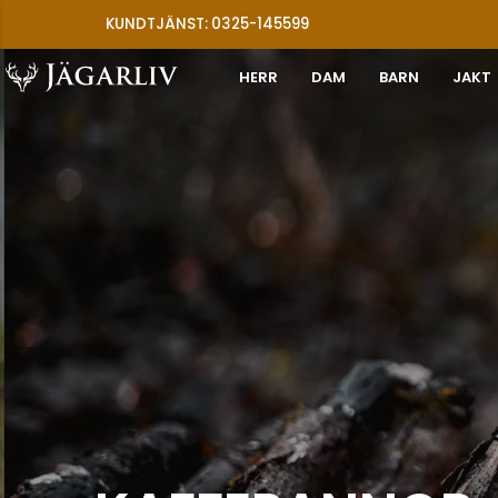
KUNDTJÄNST: 0325-145599
HERR
DAM
BARN
JAKT