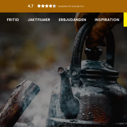
4.7
BASERAT PÅ 3126 BETYG
FRITID
JAKTFILMER
ERBJUDANDEN
INSPIRATION