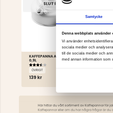
SLUT I LAGER
Samtycke
Denna webbplats använder 
Vi använder enhetsidentifierar
sociala medier och analysera 
till de sociala medier och a
KAFFEPANNA ALUMINIUM -
med annan information som du 
0,9L
Betyg:
3.9 utav 5 stjärnor
ÖVRIGT
139 kr
Här hittar du vårt sortiment av Kaffepannor för jak
Kaffepannor eller om du har några frågor är du 