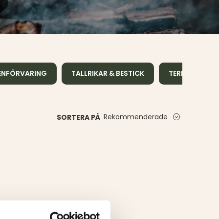
ENFÖRVARING
TALLRIKAR & BESTICK
TERMOSAR & 
Rekommenderade
SORTERA PÅ