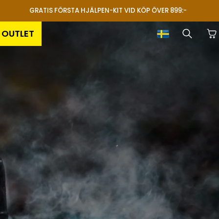
GRATIS FÖRSTA HJÄLPEN-KIT VID KÖP ÖVER 899:-
OUTLET