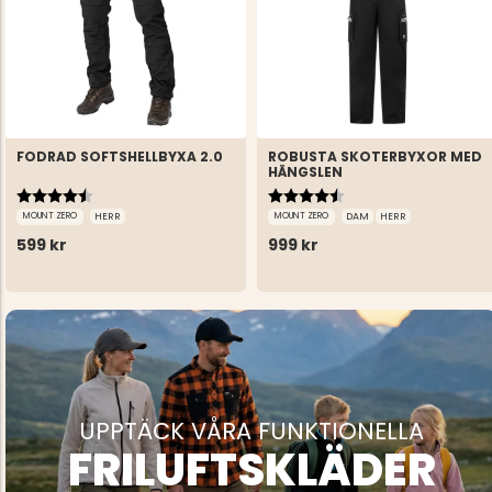
FODRAD SOFTSHELLBYXA 2.0
ROBUSTA SKOTERBYXOR MED
HÄNGSLEN
Betyg:
4.4 utav 5 stjärnor
Betyg:
4.5 utav 5 stjärnor
MOUNT ZERO
HERR
MOUNT ZERO
DAM
HERR
599 kr
999 kr
UPPTÄCK VÅRA FUNKTIONELLA
FRILUFTSKLÄDER