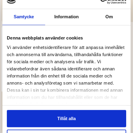
MOUNT ZERO
HERR
HERR
399 kr
1 990 kr
Samtycke
Information
Om
Denna webbplats använder cookies
Vi använder enhetsidentifierare för att anpassa innehållet
och annonserna till användarna, tillhandahålla funktioner
för sociala medier och analysera vår trafik. Vi
vidarebefordrar även sådana identifierare och annan
information från din enhet till de sociala medier och
annons- och analysföretag som vi samarbetar med.
Dessa kan i sin tur kombinera informationen med annan
TERMOBYXA MED HÄNGSLE
information som du har tillhandahållit eller som de har
samlat in när du har använt deras tjänster.
Betyg:
4.5 utav 5 stjärnor
TRUE NORTH
DAM
HERR
Tillåt alla
799 kr