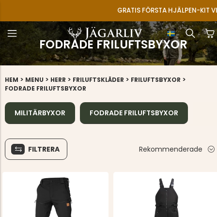
GRATIS FÖRSTA HJÄLPEN-KIT VID KÖP ÖVER 899
FODRADE FRILUFTSBYXOR
>
>
>
>
>
HEM
MENU
HERR
FRILUFTSKLÄDER
FRILUFTSBYXOR
FODRADE FRILUFTSBYXOR
MILITÄRBYXOR
FODRADE FRILUFTSBYXOR
FILTRERA
Rekommenderade