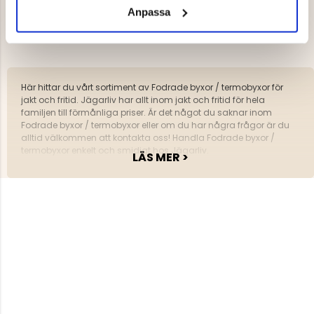
Anpassa
VISAR 5 AV 5 PRODUKTER
Här hittar du vårt sortiment av Fodrade byxor / termobyxor för
jakt och fritid. Jägarliv har allt inom jakt och fritid för hela
familjen till förmånliga priser. Är det något du saknar inom
Fodrade byxor / termobyxor eller om du har några frågor är du
alltid välkommen att kontakta oss! Handla Fodrade byxor /
termobyxor enkelt och smidigt hos Jägarliv.
LÄS MER >